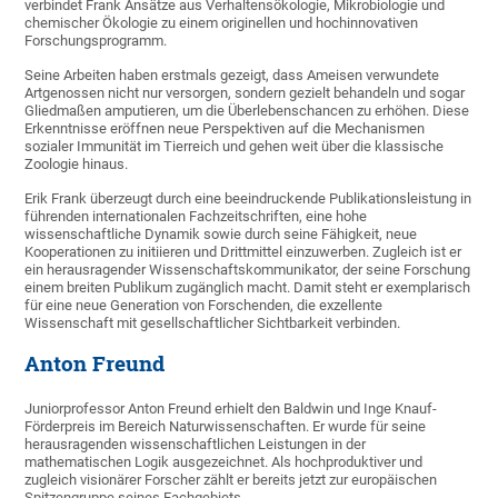
verbindet Frank Ansätze aus Verhaltensökologie, Mikrobiologie und
chemischer Ökologie zu einem originellen und hochinnovativen
Forschungsprogramm.
Seine Arbeiten haben erstmals gezeigt, dass Ameisen verwundete
Artgenossen nicht nur versorgen, sondern gezielt behandeln und sogar
Gliedmaßen amputieren, um die Überlebenschancen zu erhöhen. Diese
Erkenntnisse eröffnen neue Perspektiven auf die Mechanismen
sozialer Immunität im Tierreich und gehen weit über die klassische
Zoologie hinaus.
Erik Frank überzeugt durch eine beeindruckende Publikationsleistung in
führenden internationalen Fachzeitschriften, eine hohe
wissenschaftliche Dynamik sowie durch seine Fähigkeit, neue
Kooperationen zu initiieren und Drittmittel einzuwerben. Zugleich ist er
ein herausragender Wissenschaftskommunikator, der seine Forschung
einem breiten Publikum zugänglich macht. Damit steht er exemplarisch
für eine neue Generation von Forschenden, die exzellente
Wissenschaft mit gesellschaftlicher Sichtbarkeit verbinden.
Anton Freund
Juniorprofessor Anton Freund erhielt den Baldwin und Inge Knauf-
Förderpreis im Bereich Naturwissenschaften. Er wurde für seine
herausragenden wissenschaftlichen Leistungen in der
mathematischen Logik ausgezeichnet. Als hochproduktiver und
zugleich visionärer Forscher zählt er bereits jetzt zur europäischen
Spitzengruppe seines Fachgebiets.