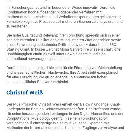
Ihr Forschungsansatz ist in besonderer Weise innovativ: Durch die
Kombination hochauflösender bildgebender Verfahren mit
mathematischen Modellen und Verhaltensexperimenten gelingt es ihr,
komplexe kognitive Prozesse auf mehreren Ebenen zu analysieren und
zu verstehen.
Die hohe Qualität und Relevanz ihrer Forschung spiegeln sich in einer
beeindruckenden Publikationsleistung, starken Zitationszahlen sowie
in der Einwerbung bedeutender Drittmittel wider – darunter ein ERC
Starting Grant. In kurzer Zeit hat Mona Garvert ihre wissenschaftliche
Unabhängigkeit eindrucksvoll unter Beweis gestellt und sich
international hervorragend positioniert.
Darüber hinaus engagiert sie sich für die Förderung von Gleichstellung
und wissenschaftlichem Nachwuchs. Ihre Arbeit steht exemplarisch
für eine Forschung, die grundlegende Erkenntnisse mit hoher
gesellschaftlicher Relevanz verbindet.
Christof Weiß
Der Musikforscher Christof Weiß erhielt den Baldwin und Inge Knauf-
Förderpreis im Bereich Geisteswissenschaften. Der Professor wurde
für seine herausragenden Leistungen in den Digital Humanities und der
Computational Musicology geehrt. In seinem Forschungsprofil
verbindet er auf einzigartige Weise musikalische Expertise mit
Methoden der Informatik und schafft so neue Zugänge zur Analyse und