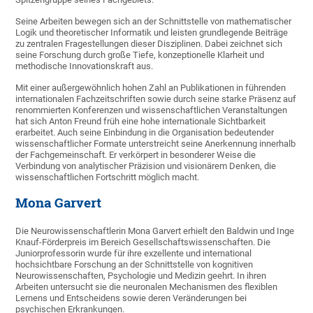
Seine Arbeiten bewegen sich an der Schnittstelle von mathematischer
Logik und theoretischer Informatik und leisten grundlegende Beiträge
zu zentralen Fragestellungen dieser Disziplinen. Dabei zeichnet sich
seine Forschung durch große Tiefe, konzeptionelle Klarheit und
methodische Innovationskraft aus.
Mit einer außergewöhnlich hohen Zahl an Publikationen in führenden
internationalen Fachzeitschriften sowie durch seine starke Präsenz auf
renommierten Konferenzen und wissenschaftlichen Veranstaltungen
hat sich Anton Freund früh eine hohe internationale Sichtbarkeit
erarbeitet. Auch seine Einbindung in die Organisation bedeutender
wissenschaftlicher Formate unterstreicht seine Anerkennung innerhalb
der Fachgemeinschaft. Er verkörpert in besonderer Weise die
Verbindung von analytischer Präzision und visionärem Denken, die
wissenschaftlichen Fortschritt möglich macht.
Mona Garvert
Die Neurowissenschaftlerin Mona Garvert erhielt den Baldwin und Inge
Knauf-Förderpreis im Bereich Gesellschaftswissenschaften. Die
Juniorprofessorin wurde für ihre exzellente und international
hochsichtbare Forschung an der Schnittstelle von kognitiven
Neurowissenschaften, Psychologie und Medizin geehrt. In ihren
Arbeiten untersucht sie die neuronalen Mechanismen des flexiblen
Lernens und Entscheidens sowie deren Veränderungen bei
psychischen Erkrankungen.