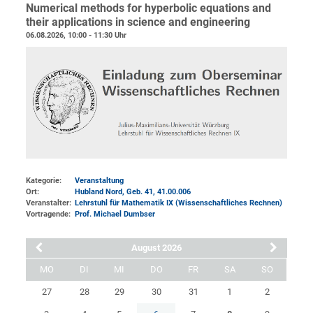
Numerical methods for hyperbolic equations and
their applications in science and engineering
06.08.2026, 10:00 - 11:30 Uhr
Kategorie:
Veranstaltung
Ort:
Hubland Nord, Geb. 41
, 41.00.006
Veranstalter:
Lehrstuhl für Mathematik IX (Wissenschaftliches Rechnen)
Vortragende:
Prof. Michael Dumbser
August 2026
MO
DI
MI
DO
FR
SA
SO
27
28
29
30
31
1
2