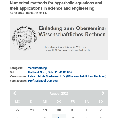
Numerical methods for hyperbolic equations and
their applications in science and engineering
06.08.2026, 10:00 - 11:30 Uhr
Kategorie:
Veranstaltung
Ort:
Hubland Nord, Geb. 41
, 41.00.006
Veranstalter:
Lehrstuhl für Mathematik IX (Wissenschaftliches Rechnen)
Vortragende:
Prof. Michael Dumbser
August 2026
MO
DI
MI
DO
FR
SA
SO
27
28
29
30
31
1
2