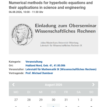
Numerical methods for hyperbolic equations and
their applications in science and engineering
06.08.2026, 10:00 - 11:30 Uhr
Kategorie:
Veranstaltung
Ort:
Hubland Nord, Geb. 41
, 41.00.006
Veranstalter:
Lehrstuhl für Mathematik IX (Wissenschaftliches Rechnen)
Vortragende:
Prof. Michael Dumbser
August 2026
MO
DI
MI
DO
FR
SA
SO
27
28
29
30
31
1
2