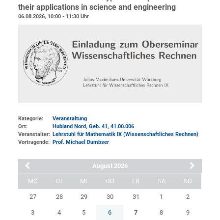
their applications in science and engineering
06.08.2026, 10:00 - 11:30 Uhr
Kategorie:
Veranstaltung
Ort:
Hubland Nord, Geb. 41
, 41.00.006
Veranstalter:
Lehrstuhl für Mathematik IX (Wissenschaftliches Rechnen)
Vortragende:
Prof. Michael Dumbser
August 2026
MO
DI
MI
DO
FR
SA
SO
27
28
29
30
31
1
2
3
4
5
6
7
8
9