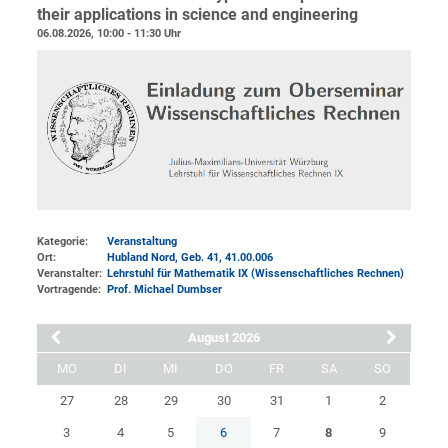
their applications in science and engineering
06.08.2026, 10:00 - 11:30 Uhr
Kategorie:
Veranstaltung
Ort:
Hubland Nord, Geb. 41
, 41.00.006
Veranstalter:
Lehrstuhl für Mathematik IX (Wissenschaftliches Rechnen)
Vortragende:
Prof. Michael Dumbser
August 2026
MO
DI
MI
DO
FR
SA
SO
27
28
29
30
31
1
2
3
4
5
6
7
8
9