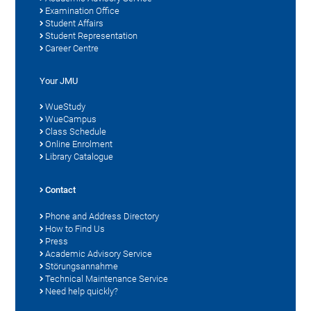
Examination Office
Student Affairs
Student Representation
Career Centre
Your JMU
WueStudy
WueCampus
Class Schedule
Online Enrolment
Library Catalogue
Contact
Phone and Address Directory
How to Find Us
Press
Academic Advisory Service
Störungsannahme
Technical Maintenance Service
Need help quickly?