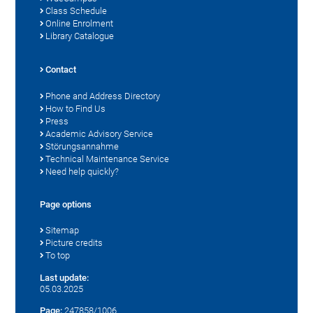
Class Schedule
Online Enrolment
Library Catalogue
Contact
Phone and Address Directory
How to Find Us
Press
Academic Advisory Service
Störungsannahme
Technical Maintenance Service
Need help quickly?
Page options
Sitemap
Picture credits
To top
Last update:
05.03.2025
Page:
247858/1006