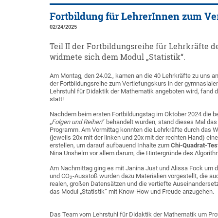
Fortbildung für LehrerInnen zum Ve
02/24/2025
Teil II der Fortbildungsreihe für Lehrkräfte
widmete sich dem Modul „Statistik“.
Am Montag, den 24.02., kamen an die 40 Lehrkräfte zu uns an
der Fortbildungsreihe zum Vertiefungskurs in der gymnasiale
Lehrstuhl für Didaktik der Mathematik angeboten wird, fand d
statt!
Nachdem beim ersten Fortbildungstag im Oktober 2024 die b
„
Folgen und Reihen
“ behandelt wurden, stand dieses Mal das
Programm. Am Vormittag konnten die Lehrkräfte durch das W
(jeweils 20x mit der linken und 20x mit der rechten Hand) ei
erstellen, um darauf aufbauend Inhalte zum
Chi-Quadrat-Tes
Nina Unshelm vor allem darum, die Hintergründe des Algorith
Am Nachmittag ging es mit Janina Just und Alissa Fock um
und CO
-Ausstoß wurden dazu Materialien vorgestellt, die auc
2
realen, großen Datensätzen und die vertiefte Auseinandersetz
das Modul „Statistik“ mit Know-How und Freude anzugehen.
Das Team vom Lehrstuhl für Didaktik der Mathematik um Prof