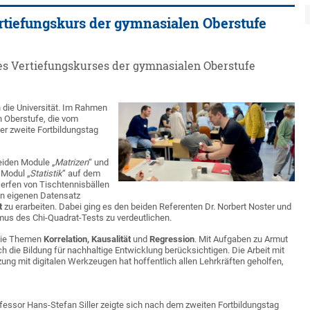
rtiefungskurs der gymnasialen Oberstufe
 des Vertiefungskurses der gymnasialen Oberstufe
 die Universität. Im Rahmen
n Oberstufe, die vom
er zweite Fortbildungstag
eiden Module „
Matrizen
“ und
 Modul „
Statistik
“ auf dem
erfen von Tischtennisbällen
nen eigenen Datensatz
t
zu erarbeiten. Dabei ging es den beiden Referenten Dr. Norbert Noster und
mus des Chi-Quadrat-Tests zu verdeutlichen.
 die Themen
Korrelation, Kausalität
und
Regression
. Mit Aufgaben zu Armut
h die Bildung für nachhaltige Entwicklung berücksichtigen. Die Arbeit mit
ung mit digitalen Werkzeugen hat hoffentlich allen Lehrkräften geholfen,
essor Hans-Stefan Siller zeigte sich nach dem zweiten Fortbildungstag