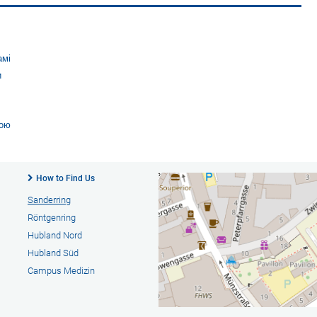
амі
и
ною
How to Find Us
Sanderring
Röntgenring
Hubland Nord
Hubland Süd
Campus Medizin