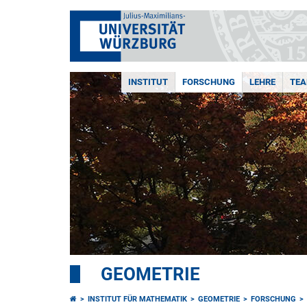
INSTITUT
FORSCHUNG
LEHRE
TE
GEOMETRIE
INSTITUT FÜR MATHEMATIK
GEOMETRIE
FORSCHUNG