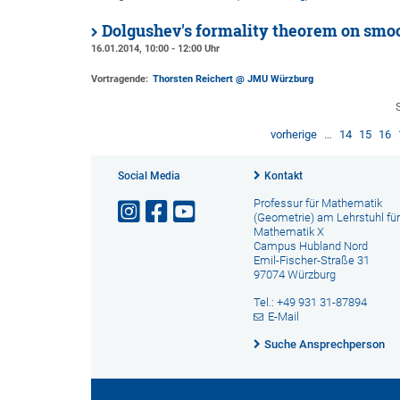
Dolgushev's formality theorem on smoo
16.01.2014, 10:00 - 12:00 Uhr
Vortragende:
Thorsten Reichert @ JMU Würzburg
vorherige
…
14
15
16
Social Media
Kontakt
Professur für Mathematik
(Geometrie) am Lehrstuhl für
Mathematik X
Campus Hubland Nord
Emil-Fischer-Straße 31
97074 Würzburg
Tel.: +49 931 31-87894
E-Mail
Suche Ansprechperson