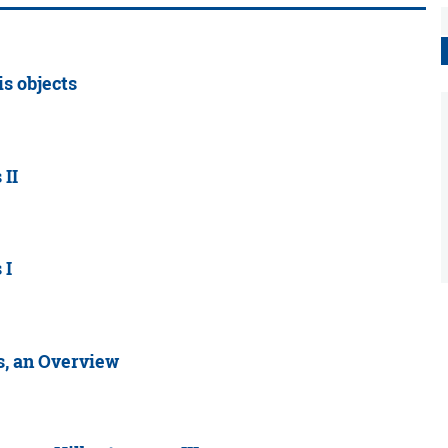
s objects
 II
 I
s, an Overview