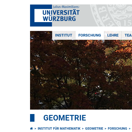
INSTITUT
FORSCHUNG
LEHRE
TE
GEOMETRIE
INSTITUT FÜR MATHEMATIK
GEOMETRIE
FORSCHUNG