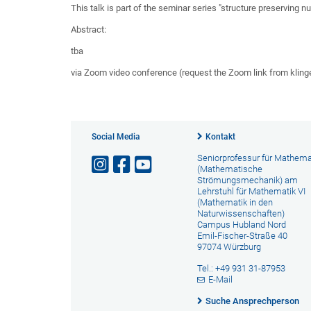
This talk is part of the seminar series "structure preserving 
Abstract:
tba
via Zoom video conference (request the Zoom link from kli
Social Media
Kontakt
Seniorprofessur für Mathema
(Mathematische
Strömungsmechanik) am
Lehrstuhl für Mathematik VI
(Mathematik in den
Naturwissenschaften)
Campus Hubland Nord
Emil-Fischer-Straße 40
97074 Würzburg
Tel.: +49 931 31-87953
E-Mail
Suche Ansprechperson