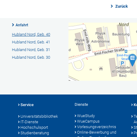
Zurück
Anfahrt
Hubland Nord, Geb. 40
Hubland Nord, Geb. 41
Hubland Nord, Geb. 31
Hubland Nord, Geb. 30
Dienste
Service
K
WueStudy
Universitätsbibliothek
T
WueCampus
IT-Dienste
A
Vorlesungsverzeichnis
Hochschulsport
S
Online-Bewerbung und
Studienberatung
P