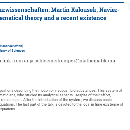
rwissenschaften: Martin Kalousek, Navier-
hematical theory and a recent existence
rwissenschaften)
ademy of Sciences
om link from anja.schloemerkemper@mathematik.uni-
equations describing the motion of viscous fluid substances. This system of
ticians, who studied its analytical aspects. Despite of their effort,
remain open. After the introduction of the system, we discuss basic
tions. The last part of the talk is devoted to the local in time existence of
equations.