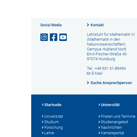
Social Media
Kontakt
Lehrstuhl für Mathematik VI
(Mathematik in den
Naturwissenschaften)
Campus Hubland Nord
Emil-Fischer-Straße 40
97074 Würzburg
Tel.: +49 931 31-89494
E-Mail
Suche Ansprechperson
Startseite
Universität
Universität
Fristen und Termine
Studium
Studienangebot
Forschung
Nachrichten
Lehre
Karriereportal