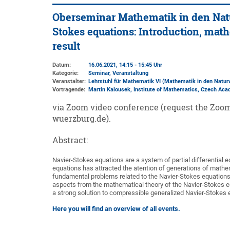
Oberseminar Mathematik in den Natu
Stokes equations: Introduction, mat
result
Datum:
16.06.2021, 14:15 - 15:45 Uhr
Kategorie:
Seminar, Veranstaltung
Veranstalter:
Lehrstuhl für Mathematik VI (Mathematik in den Natu
Vortragende:
Martin Kalousek, Institute of Mathematics, Czech Ac
via Zoom video conference (request the Zo
wuerzburg.de).
Abstract:
Navier-Stokes equations are a system of partial differential 
equations has attracted the atention of generations of mathema
fundamental problems related to the Navier-Stokes equations 
aspects from the mathematical theory of the Navier-Stokes equa
a strong solution to compressible generalized Navier-Stokes 
Here you will find an overview of all events.