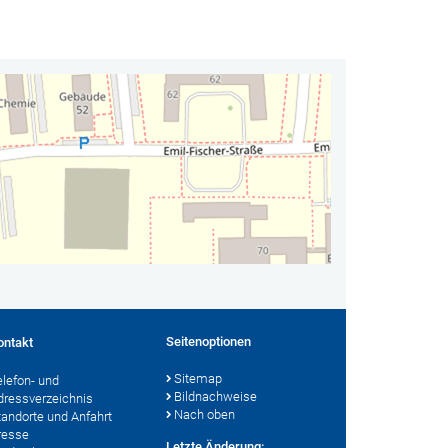
Seitenoptionen
ontakt
Sitemap
elefon- und
Bildnachweise
dressverzeichnis
Nach oben
tandorte und Anfahrt
resse
Letzte Änderung: