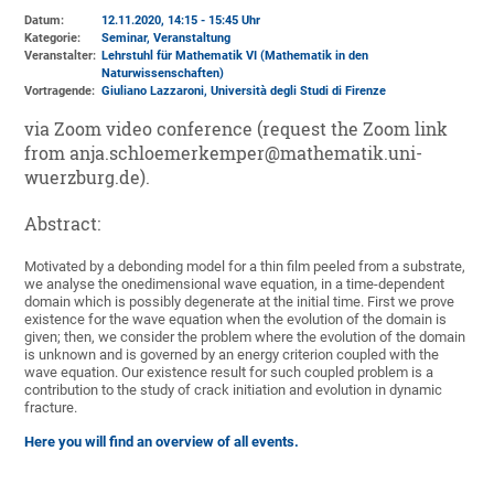
Datum:
12.11.2020, 14:15 - 15:45 Uhr
Kategorie:
Seminar, Veranstaltung
Veranstalter:
Lehrstuhl für Mathematik VI (Mathematik in den
Naturwissenschaften)
Vortragende:
Giuliano Lazzaroni, Università degli Studi di Firenze
via Zoom video conference (request the Zoom link
from anja.schloemerkemper@mathematik.uni-
wuerzburg.de).
Abstract:
Motivated by a debonding model for a thin film peeled from a substrate,
we analyse the onedimensional wave equation, in a time-dependent
domain which is possibly degenerate at the initial time. First we prove
existence for the wave equation when the evolution of the domain is
given; then, we consider the problem where the evolution of the domain
is unknown and is governed by an energy criterion coupled with the
wave equation. Our existence result for such coupled problem is a
contribution to the study of crack initiation and evolution in dynamic
fracture.
Here you will find an overview of all events.