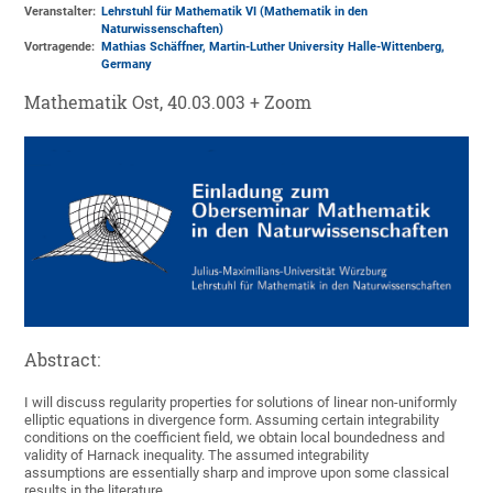
Veranstalter:
Lehrstuhl für Mathematik VI (Mathematik in den
Naturwissenschaften)
Vortragende:
Mathias Schäffner, Martin-Luther University Halle-Wittenberg,
Germany
Mathematik Ost, 40.03.003 + Zoom
Abstract:
I will discuss regularity properties for solutions of linear non-uniformly
elliptic equations in divergence form. Assuming certain integrability
conditions on the coefficient field, we obtain local boundedness and
validity of Harnack inequality. The assumed integrability
assumptions are essentially sharp and improve upon some classical
results in the literature.