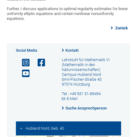
Further, I discuss applications to optimal regularity estimates for linear
uniformly elliptic equations and certain nonlinear nonuniformly
equations.
Zurück
Social Media
Kontakt
Lehrstuhl für Mathematik VI
(Mathematik in den
Naturwissenschaften)
Campus Hubland Nord
Emil-Fischer-Straße 40
97074 Würzburg
Tel.: +49 931 31-89494
E-Mail
Suche Ansprechperson
Hubland Nord, Geb. 40