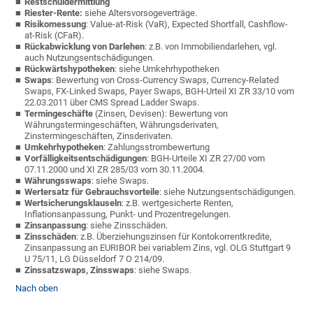
Restschuldermittlung
Riester-Rente:
siehe Altersvorsogeverträge.
Risikomessung
: Value-at-Risk (VaR), Expected Shortfall, Cashflow-
at-Risk (CFaR).
Rückabwicklung von Darlehen
: z.B. von Immobiliendarlehen, vgl.
auch Nutzungsentschädigungen.
Rückwärtshypotheken
: siehe Umkehrhypotheken
Swaps
: Bewertung von Cross-Currency Swaps, Currency-Related
Swaps, FX-Linked Swaps, Payer Swaps, BGH-Urteil XI ZR 33/10 vom
22.03.2011 über CMS Spread Ladder Swaps.
Termingeschäfte
(Zinsen, Devisen): Bewertung von
Währungstermingeschäften, Währungsderivaten,
Zinstermingeschäften, Zinsderivaten.
Umkehrhypotheken
: Zahlungsstrombewertung
Vorfälligkeitsentschädigunge
n
: BGH-Urteile XI ZR 27/00 vom
07.11.2000 und XI ZR 285/03 vom 30.11.2004.
Währungsswaps
: siehe Swaps.
Wertersatz für Gebrauchsvorteile
: siehe Nutzungsentschädigungen.
Wertsicherungsklauseln
: z.B. wertgesicherte Renten,
Inflationsanpassung, Punkt- und Prozentregelungen.
Zinsanpassung
: siehe Zinsschäden.
Zinsschäden
: z.B. Überziehungszinsen für Kontokorrentkredite,
Zinsanpassung an EURIBOR bei variablem Zins, vgl. OLG Stuttgart 9
U 75/11, LG Düsseldorf 7 O 214/09.
Zinssatzswaps,
Zinsswaps
: siehe Swaps.
Nach oben