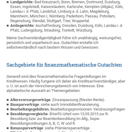
Landgerichte
:
Bad Kreuznach, Bonn, Bremen, Dortmund, Duisburg,
Essen, Ingolstadt, Kaiserslautern, Karlsruhe, Kempten (Allgäu), Köln,
Landau i. d. Pfalz, Landshut, Limburg a. d. Lahn, Magdeburg,
Mannheim, München I, Nürnberg, Paderborn, Passau, Potsdam,
Regensburg, Stendal, Stuttgart, Trier, Wuppertal.
Amtsgerichte
:
Aschaffenburg, Dresden, Duisburg, Köln, Landau i. d.
Pfalz, Ludwigsburg, Straubing, Tostedt, Würzburg.
Meine Sachverständigentätigkeit führe ich unabhängig, weisungsfrei,
persönlich und unparteiisch aus. Gutachten erstatte ich
selbstverständlich nach bestem Wissen und Gewissen.
Sachgebiete für finanzmathematische Gutachten
Generell sind dies finanzmathematische Fragestellungen im
Kreditwesen. Häufig fungiere ich daher als Kreditsachverständiger, aber
u. U. ist auch der Versicherungsbereich von Interesse. Eine
alphabetische Auswahl an Themengebieten:
Altersvorsorgeverträge
: Zinsanpassung (Riester-Rente).
Bausparverträge
: siehe auch Immobilienfinanzierung.
Bearbeitungsgebühren
, Bearbeitungsprovisionen: Verzinsungsfragen
Besoldungsvergleiche
: BVerfG-Urteil vom 15.05.2015 zur R-
Besoldung bzw. zur Beamtenbesoldung im Allg., bspw.
Besoldungsordnungen A, B, C, W und R.
Bonussparverträge
: siehe Prämiensparverträge.