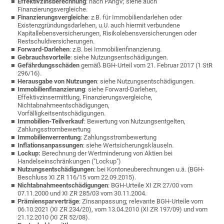
E
ffektivzinsberechnung
: nach PAngV; siehe auch
Finanzierungsvergleiche.
Finanzierungsvergleiche
: z.B. für Immobiliendarlehen oder
Existenzgründungsdarlehen, u.U. auch hiermit verbundene
Kapitallebensversicherungen, Risikolebensversicherungen oder
Restschuldversicherungen.
Forward-Darlehen
: z.B. bei Immobilienfinanzierung.
Gebrauchsvorteile
: siehe Nutzungsentschädigungen.
Gefährdungsschäden
gemäß BGH-Urteil vom 21. Februar 2017 (1 StR
296/16).
Herausgabe von Nutzungen
: siehe Nutzungsentschädigungen.
Immobilienfinanzierung
: siehe Forward-Darlehen,
Effektivzinsermittlung, Finanzierungsvergleiche,
Nichtabnahmeentschädigungen,
Vorfälligkeitsentschädigungen.
Immobilien-Teilverkauf
: Bewertung von Nutzungsentgelten,
Zahlungsstrombewertung
Immobilienverrentung
:
Zahlungsstrombewertung
Inflationsanpassungen
: siehe Wertsicherungsklauseln.
Lockup:
Berechnung der Wertminderung von Aktien bei
Handelseinschränkungen ("Lockup")
Nutzungs
entschädigungen
: bei Kontoneuberechnungen u.ä. (BGH-
Beschluss XI ZR 116/15 vom 22.09.2015).
Nic
htabnahmeentschädigungen
: BGH-Urteile XI ZR 27/00 vom
07.11.2000 und XI ZR 285/03 vom 30.11.2004.
Prämiensparverträge
: Zinsanpassung; relevante BGH-Urteile vom
0
6.10.2021 (XI ZR 234/20), vom
13.04.2010 (XI ZR 197/09) und vom
21.12.2010 (XI ZR 52/08).