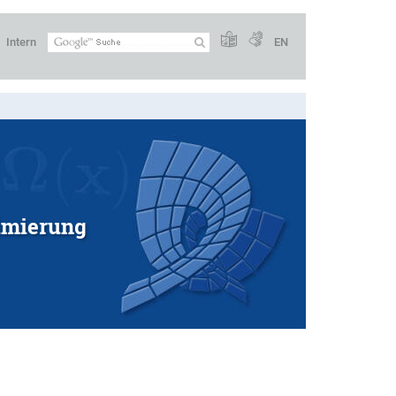
Intern
EN
imierung