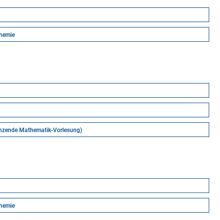
chemie
änzende Mathematik-Vorlesung)
chemie