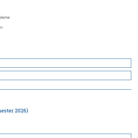
obleme
en
ester 2026)