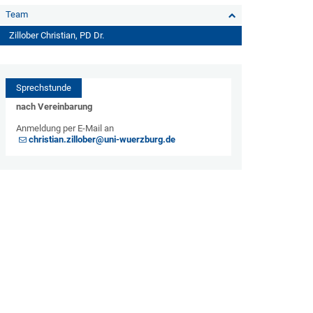
Team
Zillober Christian, PD Dr.
Sprechstunde
nach Vereinbarung
Anmeldung per E-Mail an
christian.zillober@uni-wuerzburg.de