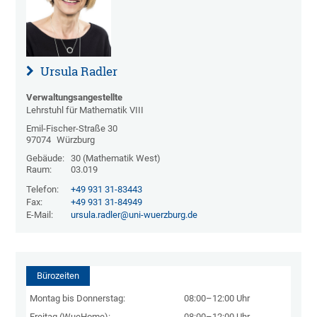
Ursula Radler
Verwaltungsangestellte
Lehrstuhl für Mathematik VIII
Emil-Fischer-Straße 30
97074
Würzburg
Gebäude:
30 (Mathematik West)
Raum:
03.019
Telefon:
+49 931 31-83443
Fax:
+49 931 31-84949
E-Mail:
ursula.radler@uni-wuerzburg.de
Bürozeiten
Montag bis Donnerstag:
08:00–12:00 Uhr
Freitag (WueHome):
08:00–12:00 Uhr