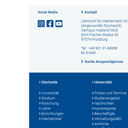
Social Media
Kontakt
Lehrstuhl für Mathematik VIII
(Angewandte Stochastik)
Campus Hubland Nord
Emil-Fischer-Straße 30
97074 Würzburg
Tel.: +49 931 31-84938
E-Mail
Suche Ansprechperson
Startseite
Universität
Universität
Fristen und Termine
Studium
Studienangebot
Forschung
Nachrichten
Lehre
Karriereportal
Einrichtungen
Beschäftigte
International
VerwaltungsABC
Amtliche