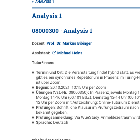
ANALYSIS 1
Analysis 1
08000300 · Analysis 1
Dozent:
Prof. Dr. Markus Bibinger
Assistent:
Michael Heins
Tutor*innen:
Termin und Ort:
Die Veranstaltung findet hybrid statt. Es
gibt es ein synchrones Repetitorium in Präsenz im Turing-
ist über Zoom.
Beginn:
20.10.2021, 10:15 Uhr per Zoom
Übungen
(Vst.-Nr. 08000350)
:
In Präsenz jeweils Montag 1
Montag 14-16 Uhr (00.101 BSZ), Dienstag 12-14 Uhr (00.10
12 Uhr per Zoom mit Aufzeichnung; Online-Tutorium Dienst
Prüfungen
: Schriftliche Klausur im Prüfungszeitraum nac
bekannt gegeben.
Prüfungsanmeldung:
Via WueStudy, Anmeldezeitraum wird
Sprache:
Deutsch