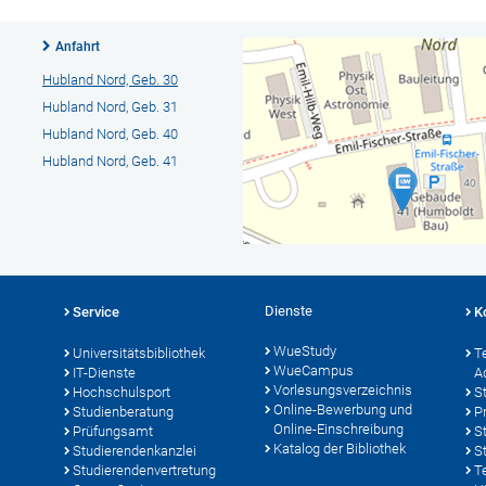
Anfahrt
Hubland Nord, Geb. 30
Hubland Nord, Geb. 31
Hubland Nord, Geb. 40
Hubland Nord, Geb. 41
Dienste
Service
K
WueStudy
Universitätsbibliothek
T
WueCampus
IT-Dienste
A
Vorlesungsverzeichnis
Hochschulsport
S
Online-Bewerbung und
Studienberatung
P
Online-Einschreibung
Prüfungsamt
S
Katalog der Bibliothek
Studierendenkanzlei
S
Studierendenvertretung
T