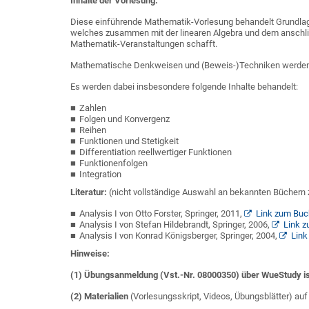
Inhalte der Vorlesung:
Diese einführende Mathematik-Vorlesung behandelt Grundlagen
welches zusammen mit der linearen Algebra und dem anschli
Mathematik-Veranstaltungen schafft.
Mathematische Denkweisen und (Beweis-)Techniken werden 
Es werden dabei insbesondere folgende Inhalte behandelt:
Zahlen
Folgen und Konvergenz
Reihen
Funktionen und Stetigkeit
Differentiation reellwertiger Funktionen
Funktionenfolgen
Integration
Literatur:
(nicht vollständige Auswahl an bekannten Büchern z
Analysis I von Otto Forster, Springer, 2011,
Link zum Buc
Analysis I von
Stefan Hildebrandt
, Springer, 2006,
Link 
Analysis I von
Konrad Königsberger
, Springer, 2004,
Link
Hinweise:
(1) Übungsanmeldung (Vst.-Nr. 08000350) über WueStudy is
(2)
Materialien
(Vorlesungsskript, Videos, Übungsblätter) a