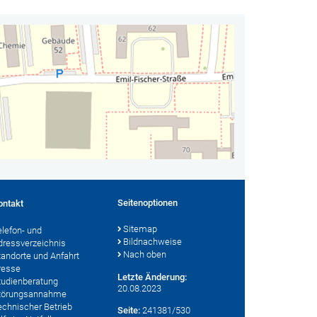
Seitenoptionen
ontakt
Sitemap
elefon- und
Bildnachweise
dressverzeichnis
Nach oben
tandorte und Anfahrt
resse
Letzte Änderung:
tudienberatung
20.08.2023
törungsannahme
echnischer Betrieb
Seite:
241381/530