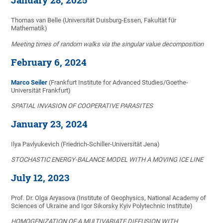
January 28, 2025
Thomas van Belle (Universität Duisburg-Essen, Fakultät für
Mathematik)
Meeting times of random walks via the singular value decomposition
February 6, 2024
Marco Seiler
(Frankfurt Institute for Advanced Studies/Goethe-
Universität Frankfurt)
SPATIAL INVASION OF COOPERATIVE PARASITES
January 23, 2024
Ilya Pavlyukevich (Friedrich-Schiller-Universität Jena)
STOCHASTIC ENERGY-BALANCE MODEL WITH A MOVING ICE LINE
July 12, 2023
Prof. Dr. Olga Aryasova (Institute of Geophysics, National Academy of
Sciences of Ukraine and Igor Sikorsky Kyiv Polytechnic Institute)
HOMOGENIZATION OF A MULTIVARIATE DIFFUSION WITH