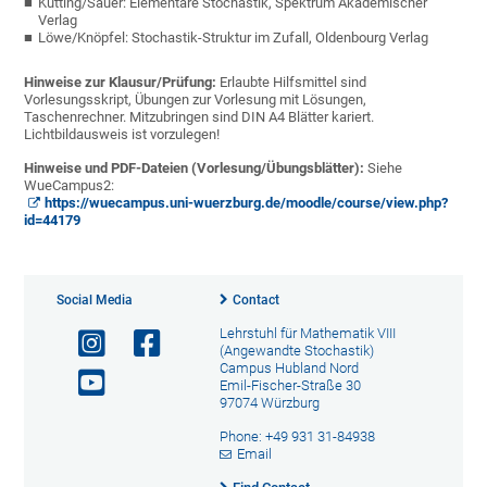
Kütting/Sauer: Elementare Stochastik, Spektrum Akademischer
Verlag
Löwe/Knöpfel: Stochastik-Struktur im Zufall, Oldenbourg Verlag
Hinweise zur Klausur/Prüfung:
Erlaubte Hilfsmittel sind
Vorlesungsskript, Übungen zur Vorlesung mit Lösungen,
Taschenrechner. Mitzubringen sind DIN A4 Blätter kariert.
Lichtbildausweis ist vorzulegen!
Hinweise und PDF-Dateien (Vorlesung/Übungsblätter):
Siehe
WueCampus2:
https://wuecampus.uni-wuerzburg.de/moodle/course/view.php?
id=44179
Social Media
Contact
Lehrstuhl für Mathematik VIII
(Angewandte Stochastik)
Campus Hubland Nord
Emil-Fischer-Straße 30
97074 Würzburg
Phone: +49 931 31-84938
Email