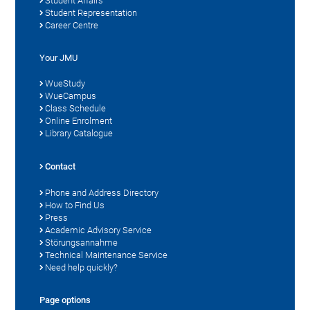
Student Affairs
Student Representation
Career Centre
Your JMU
WueStudy
WueCampus
Class Schedule
Online Enrolment
Library Catalogue
Contact
Phone and Address Directory
How to Find Us
Press
Academic Advisory Service
Störungsannahme
Technical Maintenance Service
Need help quickly?
Page options