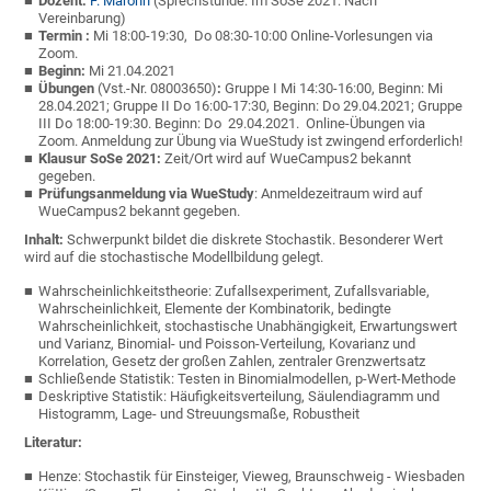
Dozent:
F. Marohn
(Sprechstunde: Im SoSe 2021: Nach
Vereinbarung)
Termin :
Mi 18:00-19:30, Do 08:30-10:00 Online-Vorlesungen via
Zoom.
Beginn:
Mi 21.04.2021
Übungen
(Vst.-Nr. 08003650)
:
Gruppe I Mi 14:30-16:00, Beginn: Mi
28.04.2021; Gruppe II Do 16:00-17:30, Beginn: Do 29.04.2021; Gruppe
III Do 18:00-19:30. Beginn: Do 29.04.2021. Online-Übungen via
Zoom. Anmeldung zur Übung via WueStudy ist zwingend erforderlich!
Klausur
SoSe 2021:
Zeit/Ort wird auf WueCampus2 bekannt
gegeben.
Prüfungsanmeldung via WueStudy
: Anmeldezeitraum wird auf
WueCampus2 bekannt gegeben.
Inhalt:
Schwerpunkt bildet die diskrete Stochastik. Besonderer Wert
wird auf die stochastische Modellbildung gelegt.
Wahrscheinlichkeitstheorie: Zufallsexperiment, Zufallsvariable,
Wahrscheinlichkeit, Elemente der Kombinatorik, bedingte
Wahrscheinlichkeit, stochastische Unabhängigkeit, Erwartungswert
und Varianz, Binomial- und Poisson-Verteilung, Kovarianz und
Korrelation, Gesetz der großen Zahlen, zentraler Grenzwertsatz
Schließende Statistik: Testen in Binomialmodellen, p-Wert-Methode
Deskriptive Statistik: Häufigkeitsverteilung, Säulendiagramm und
Histogramm, Lage- und Streuungsmaße, Robustheit
Literatur:
Henze: Stochastik für Einsteiger, Vieweg, Braunschweig - Wiesbaden