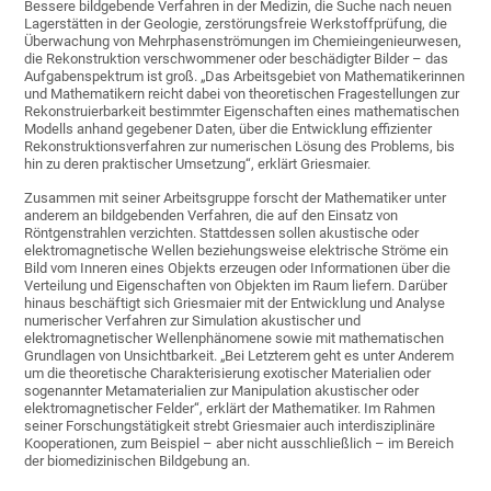
Bessere bildgebende Verfahren in der Medizin, die Suche nach neuen
Lagerstätten in der Geologie, zerstörungsfreie Werkstoffprüfung, die
Überwachung von Mehrphasenströmungen im Chemieingenieurwesen,
die Rekonstruktion verschwommener oder beschädigter Bilder – das
Aufgabenspektrum ist groß. „Das Arbeitsgebiet von Mathematikerinnen
und Mathematikern reicht dabei von theoretischen Fragestellungen zur
Rekonstruierbarkeit bestimmter Eigenschaften eines mathematischen
Modells anhand gegebener Daten, über die Entwicklung effizienter
Rekonstruktionsverfahren zur numerischen Lösung des Problems, bis
hin zu deren praktischer Umsetzung“, erklärt Griesmaier.
Zusammen mit seiner Arbeitsgruppe forscht der Mathematiker unter
anderem an bildgebenden Verfahren, die auf den Einsatz von
Röntgenstrahlen verzichten. Stattdessen sollen akustische oder
elektromagnetische Wellen beziehungsweise elektrische Ströme ein
Bild vom Inneren eines Objekts erzeugen oder Informationen über die
Verteilung und Eigenschaften von Objekten im Raum liefern. Darüber
hinaus beschäftigt sich Griesmaier mit der Entwicklung und Analyse
numerischer Verfahren zur Simulation akustischer und
elektromagnetischer Wellenphänomene sowie mit mathematischen
Grundlagen von Unsichtbarkeit. „Bei Letzterem geht es unter Anderem
um die theoretische Charakterisierung exotischer Materialien oder
sogenannter Metamaterialien zur Manipulation akustischer oder
elektromagnetischer Felder“, erklärt der Mathematiker. Im Rahmen
seiner Forschungstätigkeit strebt Griesmaier auch interdisziplinäre
Kooperationen, zum Beispiel – aber nicht ausschließlich – im Bereich
der biomedizinischen Bildgebung an.