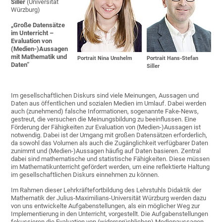
Siller
(Universität
Würzburg)
„
Große Datensätze
im Unterricht –
Evaluation von
(Medien-)Aussagen
mit Mathematik und
Portrait Nina Unshelm
Portrait Hans-Stefan
Daten
“
Siller
Im gesellschaftlichen Diskurs sind viele Meinungen, Aussagen und
Daten aus öffentlichen und sozialen Medien im Umlauf. Dabei werden
auch (zunehmend) falsche Informationen, sogenannte Fake-News,
gestreut, die versuchen die Meinungsbildung zu beeinflussen. Eine
Förderung der Fähigkeiten zur Evaluation von (Medien-)Aussagen ist
notwendig. Dabei ist der Umgang mit großen Datensätzen erforderlich,
da sowohl das Volumen als auch die Zugänglichkeit verfügbarer Daten
zunimmt und (Medien-)Aussagen häufig auf Daten basieren. Zentral
dabei sind mathematische und statistische Fähigkeiten. Diese müssen
im Mathematikunterricht gefördert werden, um eine reflektierte Haltung
im gesellschaftlichen Diskurs einnehmen zu können.
Im Rahmen dieser Lehrkräftefortbildung des Lehrstuhls Didaktik der
Mathematik der Julius-Maximilians-Universität Würzburg werden dazu
von uns entwickelte Aufgabenstellungen, als ein möglicher Weg zur
Implementierung in den Unterricht, vorgestellt. Die Aufgabenstellungen
fokussieren die Evaluation von (widersprüchlichen) Medienaussagen