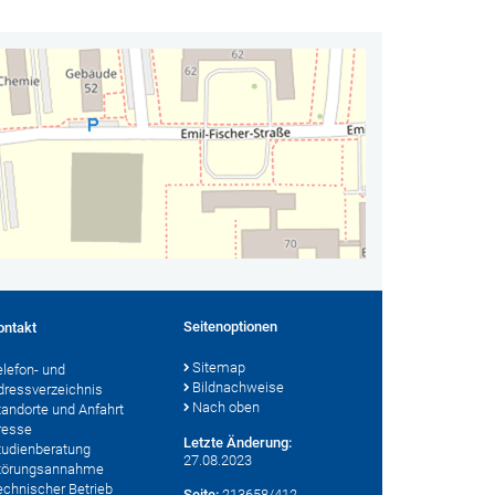
Seitenoptionen
ontakt
Sitemap
elefon- und
Bildnachweise
dressverzeichnis
Nach oben
tandorte und Anfahrt
resse
Letzte Änderung:
tudienberatung
27.08.2023
törungsannahme
echnischer Betrieb
Seite:
213658/412