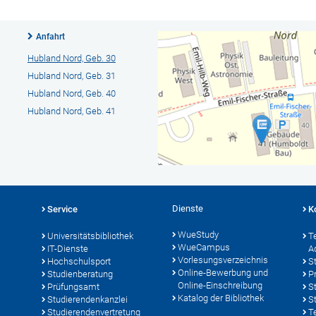
Anfahrt
Hubland Nord, Geb. 30
Hubland Nord, Geb. 31
Hubland Nord, Geb. 40
Hubland Nord, Geb. 41
Dienste
Service
K
WueStudy
Universitätsbibliothek
T
WueCampus
IT-Dienste
A
Vorlesungsverzeichnis
Hochschulsport
S
Online-Bewerbung und
Studienberatung
P
Online-Einschreibung
Prüfungsamt
S
Katalog der Bibliothek
Studierendenkanzlei
S
Studierendenvertretung
T