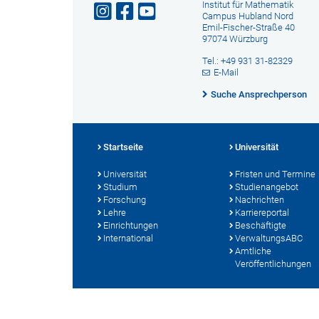
Institut für Mathematik
Campus Hubland Nord
Emil-Fischer-Straße 40
97074 Würzburg
Tel.: +49 931 31-82329
E-Mail
Suche Ansprechperson
Startseite
Universität
Universität
Fristen und Termine
Studium
Studienangebot
Forschung
Nachrichten
Lehre
Karriereportal
Einrichtungen
Beschäftigte
International
VerwaltungsABC
Amtliche
Veröffentlichungen