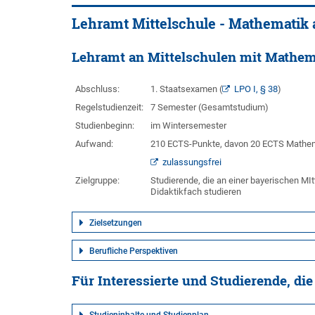
Lehramt Mittelschule - Mathematik 
Lehramt an Mittelschulen mit Mathema
Abschluss:
1. Staatsexamen (
LPO I, § 38
)
Regelstudienzeit:
7 Semester (Gesamtstudium)
Studienbeginn:
im Wintersemester
Aufwand:
210 ECTS-Punkte, davon 20 ECTS Mathe
zulassungsfrei
Zielgruppe:
Studierende, die an einer bayerischen MI
Didaktikfach studieren
Zielsetzungen
Berufliche Perspektiven
Für Interessierte und Studierende, di