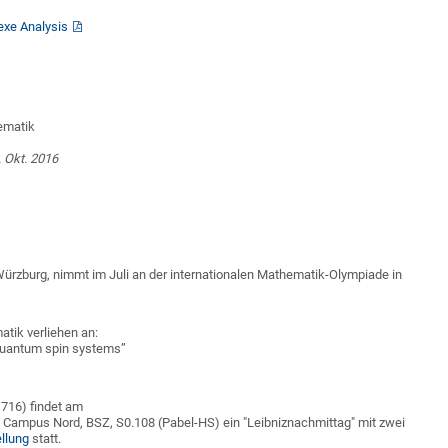
exe Analysis
ematik
4. Okt. 2016
ürzburg, nimmt im Juli an der internationalen Mathematik-Olympiade in
tik verliehen an:
 quantum spin systems”
1716) findet am
d Campus Nord, BSZ, S0.108 (Pabel-HS) ein "Leibniznachmittag" mit zwei
llung
statt.