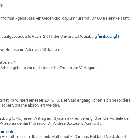
hr
 Informatikgebäudes ein Gedenkkolloquium für Prof. Dr. Uwe Helmke statt.
örsaalgebäude Z6, Raum 2.013 der Universität Würzburg
[Einladung]
Uwe Helmke im Alter von 63 Jahren.
t zu mir?
Arbeitsgebiete vor und stehen für Fragen zur Verfügung.
artet im Wintersemester 2015/16. Der Studiengang richtet sich besonders
ischer Sprache absolviert werden.
ürzburg (JMU) einen Antrag auf Systemakkreditierung. Über die Vorteile der
ni-Vizepräsidentin Professor Dr. Andrea Szczesny Auskunft.
trumente
Vollrath in der Teilbibliothek Mathematik, Campus Hubland Nord, Josef-