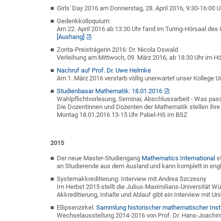
Girls' Day 2016 am Donnerstag, 28. April 2016, 9:30-16:00 U
Gedenkkolloquium:
Am 22. April 2016 ab 13:30 Uhr fand im Turing-Hörsaal des
[Aushang]
Zonta-Preisträgerin 2016: Dr. Nicola Oswald
Verleihung am Mittwoch, 09. März 2016, ab 18:30 Uhr im H
Nachruf auf Prof. Dr. Uwe Helmke
Am 1. März 2016 verstarb völlig unerwartet unser Kollege 
Studienbasar Mathematik: 18.01.2016
Wahlpflichtvorlesung, Seminar, Abschlussarbeit - Was pass
Die Dozentinnen und Dozenten der Mathematik stellen ihre 
Montag 18.01.2016 13-15 Uhr Pabel-HS im BSZ
2015
Der neue Master-Studiengang
Mathematics International
st
an Studierende aus dem Ausland und kann komplett in engl
Systemakkreditierung: Interview mit Andrea Szczesny
Im Herbst 2015 stellt die Julius-Maximilians-Universität W
Akkreditierung, Inhalte und Ablauf gibt ein Interview mit U
Ellipsenzirkel:
Sammlung historischer mathematischer Ins
Wechselausstellung 2014-2016 von Prof. Dr. Hans-Joachim 