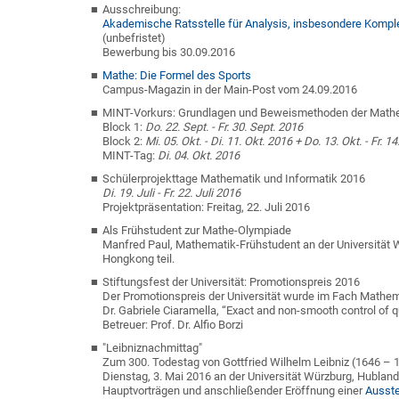
Ausschreibung:
Akademische Ratsstelle für Analysis, insbesondere Kompl
(unbefristet)
Bewerbung bis 30.09.2016
Mathe: Die Formel des Sports
Campus-Magazin in der Main-Post vom 24.09.2016
MINT-Vorkurs: Grundlagen und Beweismethoden der Math
Block 1:
Do. 22. Sept. - Fr. 30. Sept. 2016
Block 2:
Mi. 05. Okt. - Di. 11. Okt. 2016 + Do. 13. Okt. - Fr. 1
MINT-Tag:
Di. 04. Okt. 2016
Schülerprojekttage Mathematik und Informatik 2016
Di. 19. Juli - Fr. 22. Juli 2016
Projektpräsentation: Freitag, 22. Juli 2016
Als Frühstudent zur Mathe-Olympiade
Manfred Paul, Mathematik-Frühstudent an der Universität W
Hongkong teil.
Stiftungsfest der Universität: Promotionspreis 2016
Der Promotionspreis der Universität wurde im Fach Mathema
Dr. Gabriele Ciaramella, “Exact and non-smooth control of
Betreuer: Prof. Dr. Alfio Borzi
"Leibniznachmittag"
Zum 300. Todestag von Gottfried Wilhelm Leibniz (1646 – 
Dienstag, 3. Mai 2016 an der Universität Würzburg, Hublan
Hauptvorträgen und anschließender Eröffnung einer
Ausste