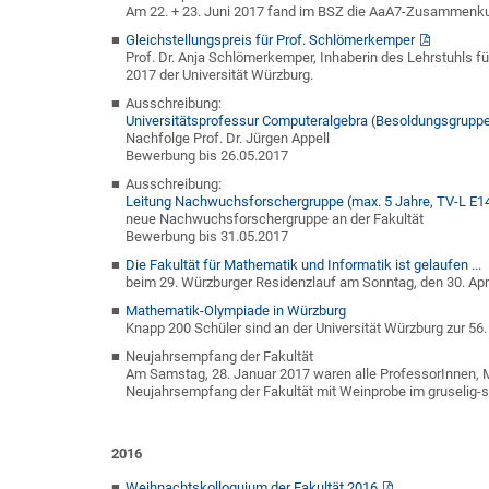
Am 22. + 23. Juni 2017 fand im BSZ die AaA7-Zusammenkunf
Gleichstellungspreis für Prof. Schlömerkemper
Prof. Dr. Anja Schlömerkemper, Inhaberin des Lehrstuhls f
2017 der Universität Würzburg.
Ausschreibung:
Universitätsprofessur Computeralgebra (Besoldungsgrupp
Nachfolge Prof. Dr. Jürgen Appell
Bewerbung bis 26.05.2017
Ausschreibung:
Leitung Nachwuchsforschergruppe (max. 5 Jahre, TV-L E1
neue Nachwuchsforschergruppe an der Fakultät
Bewerbung bis 31.05.2017
Die Fakultät für Mathematik und Informatik ist gelaufen ...
beim 29. Würzburger Residenzlauf am Sonntag, den 30. Apri
Mathematik-Olympiade in Würzburg
Knapp 200 Schüler sind an der Universität Würzburg zur 5
Neujahrsempfang der Fakultät
Am Samstag, 28. Januar 2017 waren alle ProfessorInnen, M
Neujahrsempfang der Fakultät mit Weinprobe im gruselig-
2016
Weihnachtskolloquium der Fakultät 2016