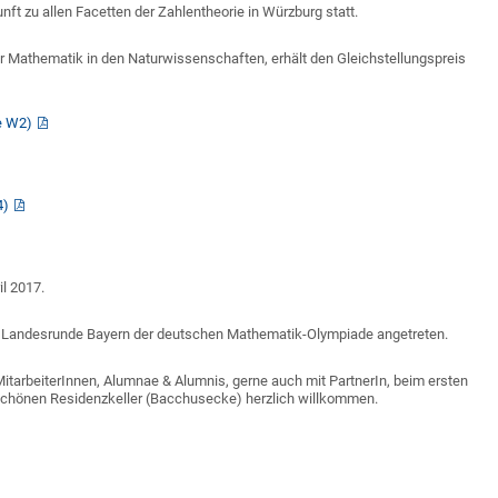
t zu allen Facetten der Zahlentheorie in Würzburg statt.
ür Mathematik in den Naturwissenschaften, erhält den Gleichstellungspreis
e W2)
4)
l 2017.
6. Landesrunde Bayern der deutschen Mathematik-Olympiade angetreten.
itarbeiterInnen, Alumnae & Alumnis, gerne auch mit PartnerIn, beim ersten
schönen Residenzkeller (Bacchusecke) herzlich willkommen.