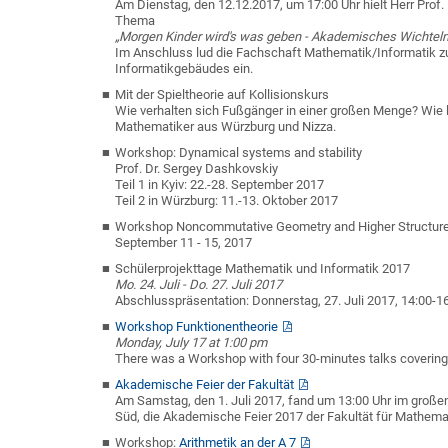
Am Dienstag, den 12.12.2017, um 17:00 Uhr hielt Herr Pro
Thema
„Morgen Kinder wird's was geben - Akademisches Wichteln
Im Anschluss lud die Fachschaft Mathematik/Informatik 
Informatikgebäudes ein.
Mit der Spieltheorie auf Kollisionskurs
Wie verhalten sich Fußgänger in einer großen Menge? Wie l
Mathematiker aus Würzburg und Nizza.
Workshop: Dynamical systems and stability
Prof. Dr. Sergey Dashkovskiy
Teil 1 in Kyiv: 22.-28. September 2017
Teil 2 in Würzburg: 11.-13. Oktober 2017
Workshop Noncommutative Geometry and Higher Structur
September 11 - 15, 2017
Schülerprojekttage Mathematik und Informatik 2017
Mo. 24. Juli - Do. 27. Juli 2017
Abschlusspräsentation: Donnerstag, 27. Juli 2017, 14:00-1
Workshop Funktionentheorie
Monday, July 17 at 1:00 pm
There was a Workshop with four 30-minutes talks covering 
Akademische Feier der Fakultät
Am Samstag, den 1. Juli 2017, fand um 13:00 Uhr im groß
Süd, die Akademische Feier 2017 der Fakultät für Mathemat
Workshop:
Arithmetik an der A 7