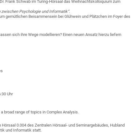
f. Dr. Frank Schwab im Turing-Hörsaal das Weihnachtskolloquium zum
 zwischen Psychologie und Informatik“
.
zum gemütlichen Beisammensein bei Glühwein und Plätzchen im Foyer des
assen sich ihre Wege modellieren? Einen neuen Ansatz hierzu liefern
es
6:30 Uhr
a broad range of topics in Complex Analysis.
en Hörsaal 0.004 des Zentralen Hörsaal- und Seminargebäudes, Hubland
ik und Informatik statt.