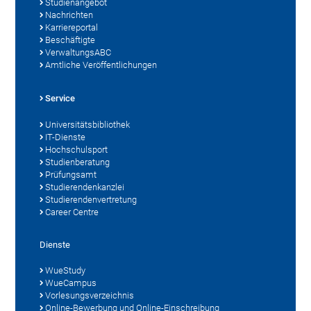
Studienangebot
Nachrichten
Karriereportal
Beschäftigte
VerwaltungsABC
Amtliche Veröffentlichungen
Service
Universitätsbibliothek
IT-Dienste
Hochschulsport
Studienberatung
Prüfungsamt
Studierendenkanzlei
Studierendenvertretung
Career Centre
Dienste
WueStudy
WueCampus
Vorlesungsverzeichnis
Online-Bewerbung und Online-Einschreibung