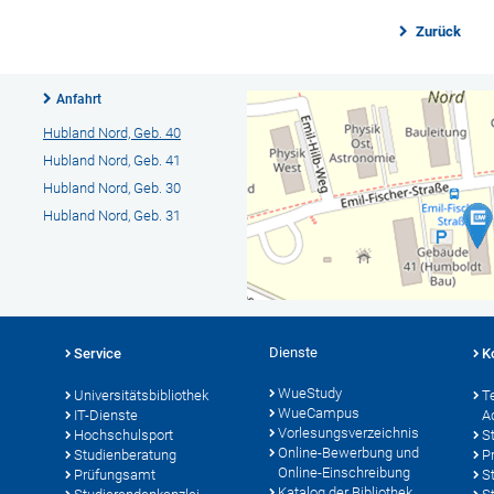
Zurück
Anfahrt
Hubland Nord, Geb. 40
Hubland Nord, Geb. 41
Hubland Nord, Geb. 30
Hubland Nord, Geb. 31
Dienste
Service
K
WueStudy
Universitätsbibliothek
T
WueCampus
IT-Dienste
A
Vorlesungsverzeichnis
Hochschulsport
S
Online-Bewerbung und
Studienberatung
P
Online-Einschreibung
Prüfungsamt
S
Katalog der Bibliothek