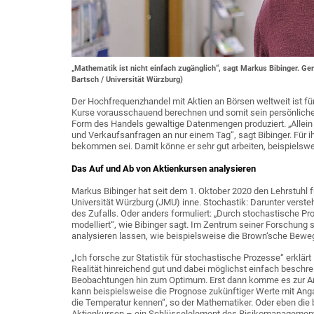
„Mathematik ist nicht einfach zugänglich“, sagt Markus Bibinger. Ger
Bartsch / Universität Würzburg)
Der Hochfrequenzhandel mit Aktien an Börsen weltweit ist für
Kurse vorausschauend berechnen und somit sein persönliche
Form des Handels gewaltige Datenmengen produziert. „Allein d
und Verkaufsanfragen an nur einem Tag“, sagt Bibinger. Für ih
bekommen sei. Damit könne er sehr gut arbeiten, beispielswe
Das Auf und Ab von Aktienkursen analysieren
Markus Bibinger hat seit dem 1. Oktober 2020 den Lehrstuhl 
Universität Würzburg (JMU) inne. Stochastik: Darunter verste
des Zufalls. Oder anders formuliert: „Durch stochastische P
modelliert“, wie Bibinger sagt. Im Zentrum seiner Forschung 
analysieren lassen, wie beispielsweise die Brown‘sche Bew
„Ich forsche zur Statistik für stochastische Prozesse“ erklär
Realität hinreichend gut und dabei möglichst einfach beschrei
Beobachtungen hin zum Optimum. Erst dann komme es zur An
kann beispielsweise die Prognose zukünftiger Werte mit Anga
die Temperatur kennen“, so der Mathematiker. Oder eben di
Aktienkursen – ein Schlüsselelement des Risikomanagement