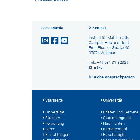
Social Media
Kontakt
Institut für Mathematik
Campus Hubland Nord
Emil-Fischer-Straße 40
97074 Würzburg
Tel.: +49 931 31-82329
E-Mail
Suche Ansprechperson
Startseite
Universität
Universität
Fristen und Termine
Studium
Studienangebot
Forschung
Nachrichten
Lehre
Karriereportal
Einrichtungen
Beschäftigte