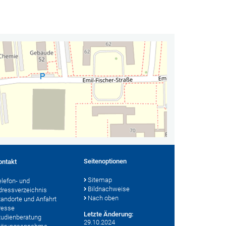
Seitenoptionen
ontakt
Sitemap
elefon- und
Bildnachweise
dressverzeichnis
Nach oben
tandorte und Anfahrt
resse
Letzte Änderung:
tudienberatung
29.10.2024