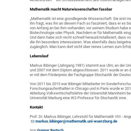
Mathematik macht Naturwissenschaften fassbar
„Mathematik ist eine grundlegende Wissenschaft. Sie erst m
ihn fragt, was ihn an diesem Fach so fasziniert, dass er es b
von Anfang an bei ihm vorhanden; vor seinem Studium habe e
Biotechnologie oder Physik. Nachdem er für Mathematik eing
Und dann habe sich recht schnell herauskristallisiert, dass 
die ihn besonders interessieren. Was ebenfalls dazu beigetrag
zugänglich. Man kann dort nicht über reines Lernen zum Erfo
Lebenslauf
Markus Bibinger (Jahrgang 1981) stammt aus Ulm; an der Univ
und 2007 mit dem Diplom abgeschlossen. 2011 wurde er an der
er mit dem Förderpreis der Fachgruppe Stochastik der Deut
Von 2011 bis 2015 war Bibinger Mitarbeiter im Sonderforsch
Forschungsaufenthalten in Chicago und in Paris wurde er 201
Abteilung Volkswirtschaftslehre der Universität Mannheim ber
Universität Marburg eine W2-Professur für Stochastik inne.
Kontakt
Prof. Dr. Markus Bibinger, Lehrstuhl für Mathematik VIII - A
markus.bibinger@mathematik.uni-wuerzburg.de
Von
Gunnar Bartsch