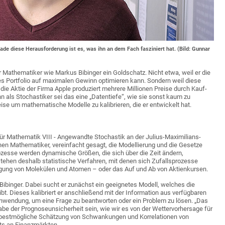
ade diese Herausforderung ist es, was ihn an dem Fach fasziniert hat. (Bild: Gunnar
 Mathematiker wie Markus Bibinger ein Goldschatz. Nicht etwa, weil er die
s Portfolio auf maximalen Gewinn optimieren kann. Sondern weil diese
ie Aktie der Firma Apple produziert mehrere Millionen Preise durch Kauf-
n als Stochastiker sei das eine „Datentiefe“, wie sie sonst kaum zu
ise um mathematische Modelle zu kalibrieren, die er entwickelt hat.
für Mathematik VIII - Angewandte Stochastik an der Julius-Maximilians-
hen Mathematiker, vereinfacht gesagt, die Modellierung und die Gesetze
rozesse werden dynamische Größen, die sich über die Zeit ändern,
stehen deshalb statistische Verfahren, mit denen sich Zufallsprozesse
egung von Molekülen und Atomen – oder das Auf und Ab von Aktienkursen.
t Bibinger. Dabei sucht er zunächst ein geeignetes Modell, welches die
bt. Dieses kalibriert er anschließend mit der Information aus verfügbaren
wendung, um eine Frage zu beantworten oder ein Problem zu lösen. „Das
be der Prognoseunsicherheit sein, wie wir es von der Wettervorhersage für
e bestmögliche Schätzung von Schwankungen und Korrelationen von
s an Finanzmärkten.