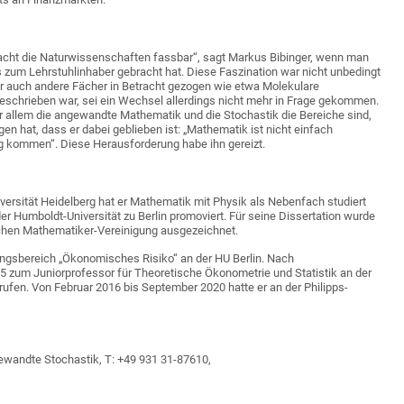
acht die Naturwissenschaften fassbar“, sagt Markus Bibinger, wenn man
is zum Lehrstuhlinhaber gebracht hat. Diese Faszination war nicht unbedingt
r auch andere Fächer in Betracht gezogen wie etwa Molekulare
eschrieben war, sei ein Wechsel allerdings nicht mehr in Frage gekommen.
vor allem die angewandte Mathematik und die Stochastik die Bereiche sind,
en hat, dass er dabei geblieben ist: „Mathematik ist nicht einfach
lg kommen“. Diese Herausforderung habe ihn gereizt.
ersität Heidelberg hat er Mathematik mit Physik als Nebenfach studiert
 Humboldt-Universität zu Berlin promoviert. Für seine Dissertation wurde
schen Mathematiker-Vereinigung ausgezeichnet.
ungsbereich „Ökonomisches Risiko“ an der HU Berlin. Nach
5 zum Juniorprofessor für Theoretische Ökonometrie und Statistik an der
ufen. Von Februar 2016 bis September 2020 hatte er an der Philipps-
ngewandte Stochastik, T: +49 931 31-87610,