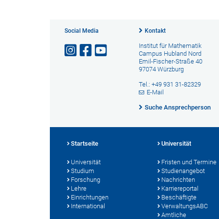
Social Media
Kontakt
Institut für Mathematik
Campus Hubland Nord
Emil-Fischer-Straße 40
97074 Würzburg
Tel.: +49 931 31-82329
E-Mail
Suche Ansprechperson
Startseite
Universität
Universität
Fristen und Termine
Studium
Studienangebot
Forschung
Nachrichten
Lehre
Karriereportal
Einrichtungen
Beschäftigte
International
VerwaltungsABC
Amtliche