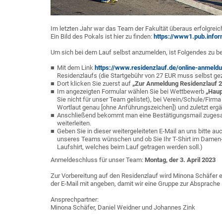
Im letzten Jahr war das Team der Fakultät überaus erfolgrei
Ein Bild des Pokals ist hier zu finden:
https://www1.pub.infor
Um sich bei dem Lauf selbst anzumelden, ist Folgendes zu b
Mit dem Link
https://www.residenzlauf.de/online-anmeld
Residenzlaufs (die Startgebühr von 27 EUR muss selbst ge
Dort klicken Sie zuerst auf
„Zur Anmeldung Residenzlauf 
Im angezeigten Formular wählen Sie bei Wettbewerb
„Haup
Sie nicht für unser Team gelistet), bei Verein/Schule/Firm
Wortlaut genau [ohne Anführungszeichen]) und zuletzt ergä
Anschließend bekommt man eine Bestätigungsmail zugesand
weiterleiten.
Geben Sie in dieser weitergeleiteten E-Mail an uns bitte a
unseres Teams wünschen und ob Sie Ihr T-Shirt im Damen- 
Laufshirt, welches beim Lauf getragen werden soll.)
Anmeldeschluss für unser Team:
Montag, der 3. April 2023
Zur Vorbereitung auf den Residenzlauf wird Minona Schäfer 
der E-Mail mit angeben, damit wir eine Gruppe zur Absprache
Ansprechpartner:
Minona Schäfer, Daniel Weidner und Johannes Zink