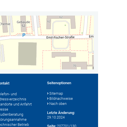
Seitenoptionen
ontakt
Sitemap
elefon- und
Bildnachweise
dressverzeichnis
Nach oben
tandorte und Anfahrt
resse
Letzte Änderung:
tudienberatung
29.10.2024
törungsannahme
echnischer Betrieb
Seite:
207701/130