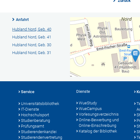
Zurück
Anfahrt
Hubland Nord, Geb. 40
Hubland Nord, Geb. 41
Hubland Nord, Geb. 30
Hubland Nord, Geb. 31
Dienste
Service
K
WueStudy
Universitätsbibliothek
T
WueCampus
IT-Dienste
A
Vorlesungsverzeichnis
Hochschulsport
S
Online-Bewerbung und
Studienberatung
P
Online-Einschreibung
Prüfungsamt
S
Katalog der Bibliothek
Studierendenkanzlei
S
Studierendenvertretung
T