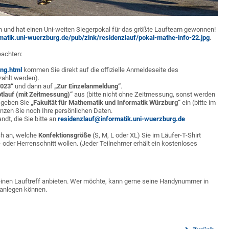
ch und hat einen Uni-weiten Siegerpokal für das größte Laufteam gewonnen!
matik.uni-wuerzburg.de/pub/zink/residenzlauf/pokal-mathe-info-22.jpg
.
eachten:
ung.html
kommen Sie direkt auf die offizielle Anmeldeseite des
zahlt werden).
2023“
und dann auf
„Zur Einzelanmeldung“
.
tlauf (mit Zeitmessung)“
aus (bitte nicht ohne Zeitmessung, sonst werden
a geben Sie
„Fakultät für Mathematik und Informatik Würzburg“
ein (bitte im
nzen Sie noch Ihre persönlichen Daten.
t, die Sie bitte an
residenzlauf@informatik.uni-wuerzburg.de
uch an, welche
Konfektionsgröße
(S, M, L oder XL) Sie im Läufer-T-Shirt
oder Herrenschnitt wollen. (Jeder Teilnehmer erhält ein kostenloses
einen Lauftreff anbieten. Wer möchte, kann gerne seine Handynummer in
 anlegen können.