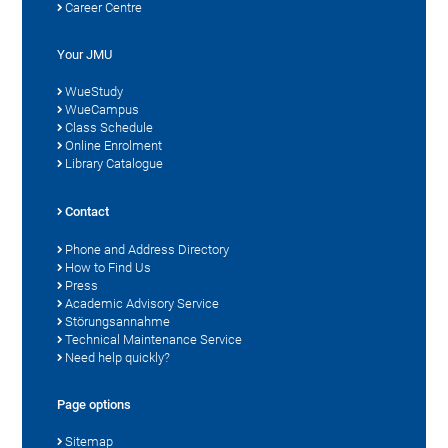
Career Centre
Your JMU
WueStudy
WueCampus
Class Schedule
Online Enrolment
Library Catalogue
Contact
Phone and Address Directory
How to Find Us
Press
Academic Advisory Service
Störungsannahme
Technical Maintenance Service
Need help quickly?
Page options
Sitemap