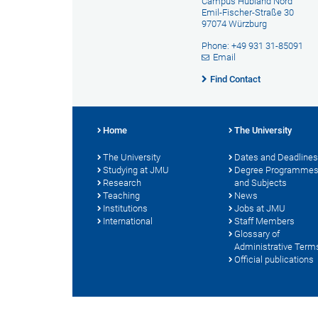
Campus Hubland Nord
Emil-Fischer-Straße 30
97074 Würzburg
Phone: +49 931 31-85091
Email
Find Contact
Home
The University
The University
Dates and Deadlines
Studying at JMU
Degree Programme
Research
and Subjects
Teaching
News
Institutions
Jobs at JMU
International
Staff Members
Glossary of
Administrative Term
Official publications