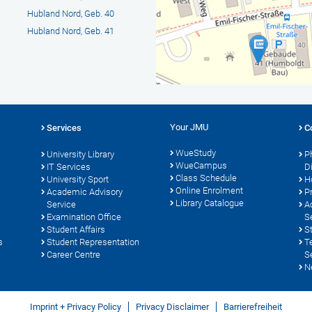
Hubland Nord, Geb. 40
Hubland Nord, Geb. 41
Your JMU
Services
C
WueStudy
University Library
P
WueCampus
s
IT Services
D
Class Schedule
University Sport
H
Online Enrolment
Academic Advisory
P
Library Catalogue
Service
A
Examination Office
S
Student Affairs
S
s
Student Representation
T
Career Centre
S
N
Imprint + Privacy Policy
Privacy Disclaimer
Barrierefreiheit