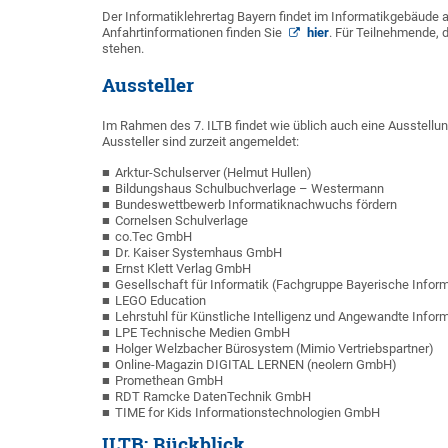
Der Informatiklehrertag Bayern findet im Informatikgebäude 
Anfahrtinformationen finden Sie
hier
. Für Teilnehmende, 
stehen.
Aussteller
Im Rahmen des 7. ILTB findet wie üblich auch eine Ausstellu
Aussteller sind zurzeit angemeldet:
Arktur-Schulserver (Helmut Hullen)
Bildungshaus Schulbuchverlage – Westermann
Bundeswettbewerb Informatiknachwuchs fördern
Cornelsen Schulverlage
co.Tec GmbH
Dr. Kaiser Systemhaus GmbH
Ernst Klett Verlag GmbH
Gesellschaft für Informatik (Fachgruppe Bayerische Inform
LEGO Education
Lehrstuhl für Künstliche Intelligenz und Angewandte Inform
LPE Technische Medien GmbH
Holger Welzbacher Bürosystem (Mimio Vertriebspartner)
Online-Magazin DIGITAL LERNEN (neolern GmbH)
Promethean GmbH
RDT Ramcke DatenTechnik GmbH
TIME for Kids Informationstechnologien GmbH
ILTB: Rückblick