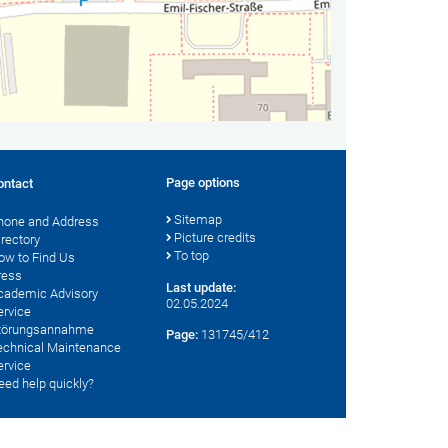
Page options
ontact
Sitemap
hone and Address
Picture credits
irectory
To top
ow to Find Us
ress
Last update:
cademic Advisory
02.05.2024
ervice
törungsannahme
Page:
131745/412
echnical Maintenance
ervice
eed help quickly?