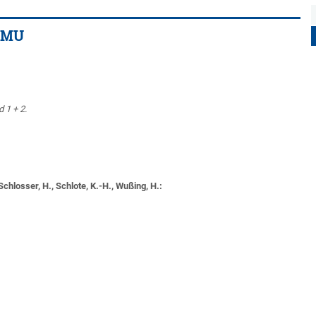
s MU
 1 + 2.
 Schlosser, H., Schlote, K.-H., Wußing, H.: