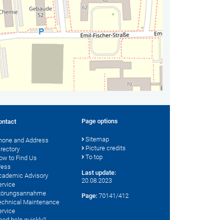
Page options
ontact
Sitemap
hone and Address
Picture credits
irectory
To top
ow to Find Us
ress
Last update:
cademic Advisory
20.08.2023
ervice
törungsannahme
Page:
70141/412
echnical Maintenance
ervice
eed help quickly?