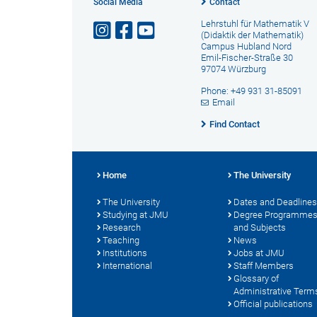
Social Media
Contact
Lehrstuhl für Mathematik V
(Didaktik der Mathematik)
Campus Hubland Nord
Emil-Fischer-Straße 30
97074 Würzburg
Phone: +49 931 31-85091
Email
Find Contact
Home
The University
The University
Dates and Deadlines
Studying at JMU
Degree Programme
Research
and Subjects
Teaching
News
Institutions
Jobs at JMU
International
Staff Members
Glossary of
Administrative Term
Official publications