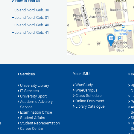
How to Find Us
Hubland Nord, Geb. 30
Hubland Nord, Geb. 31
Hubland Nord, Geb. 40
Hubland Nord, Geb. 41
Your JMU
Services
C
WueStudy
University Library
P
WueCampus
s
IT Services
D
Class Schedule
University Sport
H
Online Enrolment
Academic Advisory
P
Library Catalogue
Service
A
Examination Office
S
Student Affairs
S
s
Student Representation
T
Career Centre
S
N