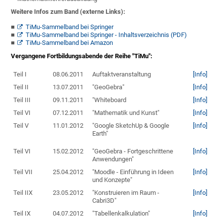
Weitere Infos zum Band (externe Links):
TiMu-Sammelband bei Springer
TiMu-Sammelband bei Springer - Inhaltsverzeichnis (PDF)
TiMu-Sammelband bei Amazon
Vergangene Fortbildungsabende der Reihe "TiMu":
Teil I
08.06.2011
Auftaktveranstaltung
[Info]
Teil II
13.07.2011
"GeoGebra"
[Info]
Teil III
09.11.2011
"Whiteboard
[Info]
Teil VI
07.12.2011
"Mathematik und Kunst"
[Info]
Teil V
11.01.2012
"Google SketchUp & Google
[Info]
Earth"
Teil VI
15.02.2012
"GeoGebra - Fortgeschrittene
[Info]
Anwendungen"
Teil VII
25.04.2012
"Moodle - Einführung in Ideen
[Info]
und Konzepte"
Teil IIX
23.05.2012
"Konstruieren im Raum -
[Info]
Cabri3D"
Teil IX
04.07.2012
"Tabellenkalkulation"
[Info]