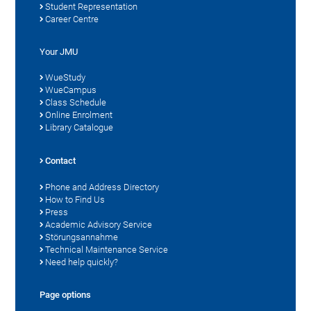
Student Representation
Career Centre
Your JMU
WueStudy
WueCampus
Class Schedule
Online Enrolment
Library Catalogue
Contact
Phone and Address Directory
How to Find Us
Press
Academic Advisory Service
Störungsannahme
Technical Maintenance Service
Need help quickly?
Page options