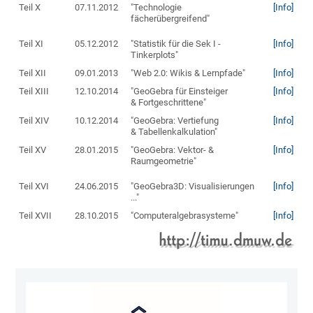
Teil X
07.11.2012
"Technologie
[Info]
fächerübergreifend"
Teil XI
05.12.2012
"Statistik für die Sek I -
[Info]
Tinkerplots"
Teil XII
09.01.2013
"Web 2.0: Wikis & Lernpfade"
[Info]
Teil XIII
12.10.2014
"GeoGebra für Einsteiger
[Info]
& Fortgeschrittene"
Teil XIV
10.12.2014
"GeoGebra: Vertiefung
[Info]
& Tabellenkalkulation"
Teil XV
28.01.2015
"GeoGebra: Vektor- &
[Info]
Raumgeometrie"
Teil XVI
24.06.2015
"GeoGebra3D: Visualisierungen
[Info]
..."
Teil XVII
28.10.2015
"Computeralgebrasysteme"
[Info]