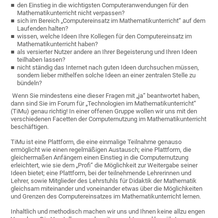
den Einstieg in die wichtigsten Computeranwendungen für den
Mathematik­unterricht nicht verpassen?
sich im Bereich „Computereinsatz im Mathematikunterricht“ auf dem
Laufenden halten?
wissen, welche Ideen Ihre Kollegen für den Computereinsatz im
Mathematik­unterricht haben?
als versierter Nutzer andere an Ihrer Begeisterung und Ihren Ideen
teilhaben lassen?
nicht ständig das Internet nach guten Ideen durchsuchen müssen,
sondern lieber mithelfen solche Ideen an einer zentralen Stelle zu
bündeln?
Wenn Sie mindestens eine dieser Fragen mit „ja“ beantwortet haben,
dann sind Sie im Forum für „Technologien im Mathematikunterricht“
(TiMu) genau richtig! In einer offenen Gruppe wollen wir uns mit den
verschiedenen Facetten der Computernutzung im Mathematikunterricht
beschäftigen.
TiMu ist eine Plattform, die eine einmalige Teilnahme genauso
ermöglicht wie einen regelmäßigen Austausch; eine Plattform, die
gleichermaßen Anfängern einen Einstieg in die Computernutzung
erleichtert, wie sie dem „Profi“ die Möglichkeit zur Weitergabe seiner
Ideen bietet; eine Plattform, bei der teilnehmende Lehrerinnen und
Lehrer, sowie Mitglieder des Lehrstuhls für Didaktik der Mathematik
gleichsam miteinander und voneinander etwas über die Möglichkeiten
und Grenzen des Computereinsatzes im Mathematikunterricht lernen.
Inhaltlich und methodisch machen wir uns und Ihnen keine allzu engen