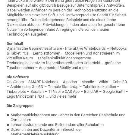
nahe Zukunft erwarten? Der Band greift diese Fragen an konkreten
Beispielen auf und gibt durch Bezüge zur Unterrichtspraxis Antworten.
Dabei werden Anfänger im Bereich der Technologienutzung an die
Möglichkeiten einzelner Soft- und Hardwareprodukte Schritt für Schritt
herangeführt. Durch tiefergehende Beispiele und die didaktische
Diskussion aktueller Entwicklungen finden aber auch fortgeschrittene
Nutzer im vorliegenden Band Anregungen, die von den neuen
Technologien ausgehen.
Der Inhalt
Dynamische Geometriesoftware - Interaktive Whiteboards – Netbooks
& Tablet PCs – Lernplattformen – Modellieren und Konstruieren im
virtuellen Raum – Tabellenkalkulationsprogamme –
Technologieeinsatz im fächerübergreifenden Unterricht – grafische
Taschenrechner – Augmented Reality und mehr
Die Software
GeoGebra – SMART Notebook – Algodoo – Moodle – Wikis – Cabri 3D
– Archimedes Geo3D – Trimble SketchUp – Tabellenkalkulation –
Tinkerplots – Scratch – TI Nspire CAS App – Build AR – Google Earth –
Lego Mindstorms NXT ... und vieles mehr
Die Zielgruppen
Mathematiklehrerinnen und -lehrer in den Bereichen Realschule und
Gymnasium
Lehramtsstudierende und Referendare aller Schularten
Dozentinnen und Dozenten im Bereich der
Mathematiklehrerausbildung