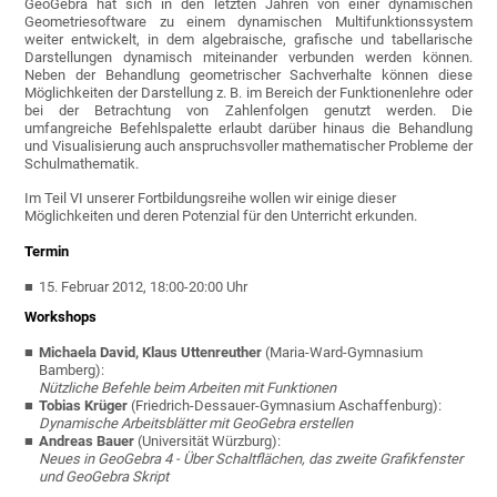
GeoGebra hat sich in den letzten Jahren von einer dynamischen
Geometriesoftware zu einem dynamischen Multifunktionssystem
weiter entwickelt, in dem algebraische, grafische und tabellarische
Darstellungen dynamisch miteinander verbunden werden können.
Neben der Behandlung geometrischer Sachverhalte können diese
Möglichkeiten der Darstellung z. B. im Bereich der Funktionenlehre oder
bei der Betrachtung von Zahlenfolgen genutzt werden. Die
umfangreiche Befehlspalette erlaubt darüber hinaus die Behandlung
und Visualisierung auch anspruchsvoller mathematischer Probleme der
Schulmathematik.
Im Teil VI unserer Fortbildungsreihe wollen wir einige dieser
Möglichkeiten und deren Potenzial für den Unterricht erkunden.
Termin
15. Februar 2012, 18:00-20:00 Uhr
Workshops
Michaela David, Klaus Uttenreuther
(Maria-Ward-Gymnasium
Bamberg):
Nützliche Befehle beim Arbeiten mit Funktionen
T
obias Krüger
(Friedrich-Dessauer-Gymnasium Aschaffenburg):
Dynamische Arbeitsblätter mit GeoGebra erstellen
Andreas Bauer
(Universität Würzburg):
Neues in GeoGebra 4 - Über Schaltflächen, das zweite Grafikfenster
und GeoGebra Skript