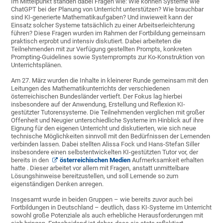
Im Mittelpunkt standen dabei Fragen wie: Wie können Systeme wie
ChatGPT bei der Planung von Unterricht unterstützen? Wie brauchbar
sind KI-generierte Mathematikaufgaben? Und inwieweit kann der
Einsatz solcher Systeme tatsächlich zu einer Arbeitserleichterung
führen? Diese Fragen wurden im Rahmen der Fortbildung gemeinsam
praktisch erprobt und intensiv diskutiert. Dabei arbeiteten die
Teilnehmenden mit zur Verfügung gestellten Prompts, konkreten
Prompting-Guidelines sowie Systemprompts zur Ko-Konstruktion von
Unterrichtsplänen.
Am 27. März wurden die Inhalte in kleinerer Runde gemeinsam mit den
Leitungen des Mathematikunterrichts der verschiedenen
österreichischen Bundesländer vertieft. Der Fokus lag hierbei
insbesondere auf der Anwendung, Erstellung und Reflexion KI-
gestützter Tutorensysteme. Die Teilnehmenden verglichen mit großer
Offenheit und Neugier unterschiedliche Systeme im Hinblick auf ihre
Eignung für den eigenen Unterricht und diskutierten, wie sich neue
technische Möglichkeiten sinnvoll mit den Bedürfnissen der Lernenden
verbinden lassen. Dabei stellten Alissa Fock und Hans-Stefan Siller
insbesondere einen selbstentwickelten KI-gestützten Tutor vor, der
bereits in den
österreichischen Medien
Aufmerksamkeit erhalten
hatte . Dieser arbeitet vor allem mit Fragen, anstatt unmittelbare
Lösungshinweise bereitzustellen, und soll Lernende so zum
eigenständigen Denken anregen.
Insgesamt wurde in beiden Gruppen – wie bereits zuvor auch bei
Fortbildungen in Deutschland – deutlich, dass KI-Systeme im Unterricht
sowohl große Potenziale als auch erhebliche Herausforderungen mit