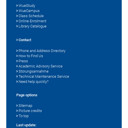
WueStudy
WueCampus
Class Schedule
Online Enrolment
Library Catalogue
Contact
Phone and Address Directory
How to Find Us
Press
Academic Advisory Service
Störungsannahme
Technical Maintenance Service
Need help quickly?
Page options
Sitemap
Picture credits
To top
Last update: