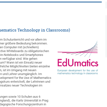
hematics Technology in Classrooms)
m Schulunterricht und vor allem im
immer größere Bedeutung bekommen.
inen Computer mit (schnellem)
tive Whiteboards zu obligatorischen
lein-Notebooks und Smartphones
m verfügbar sind. Wie gehen
um? Wann ist ein Einsatz neuer
 Welche Möglichkeiten bieten einzelne
n, ist im Umgang mit neuen
en und Lehrer unumgänglich. Im
elopment for the Use of Mathematics
gskurs entwickelt, der Lehrinnen und
Einsatzes neuer Technologien im
tungen sowie 10 Schulen aus 6
gland), die Karls Universität in Prag
Pädagogische Forschungszentrum in