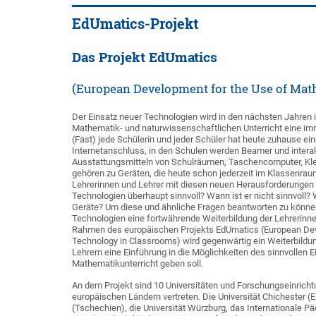
EdUmatics-Projekt
Das Projekt EdUmatics
(European Development for the Use of Mat
Der Einsatz neuer Technologien wird in den nächsten Jahren i
Mathematik- und naturwissenschaftlichen Unterricht eine 
(Fast) jede Schülerin und jeder Schüler hat heute zuhause e
Internetanschluss, in den Schulen werden Beamer und interak
Ausstattungsmitteln von Schulräumen, Taschencomputer, K
gehören zu Geräten, die heute schon jederzeit im Klassenrau
Lehrerinnen und Lehrer mit diesen neuen Herausforderungen 
Technologien überhaupt sinnvoll? Wann ist er nicht sinnvoll?
Geräte? Um diese und ähnliche Fragen beantworten zu könne
Technologien eine fortwährende Weiterbildung der Lehrerinn
Rahmen des europäischen Projekts EdUmatics (European Dev
Technology in Classrooms) wird gegenwärtig ein Weiterbildun
Lehrern eine Einführung in die Möglichkeiten des sinnvollen 
Mathematikunterricht geben soll.
An dem Projekt sind 10 Universitäten und Forschungseinrich
europäischen Ländern vertreten. Die Universität Chichester (En
(Tschechien), die Universität Würzburg, das Internationale 