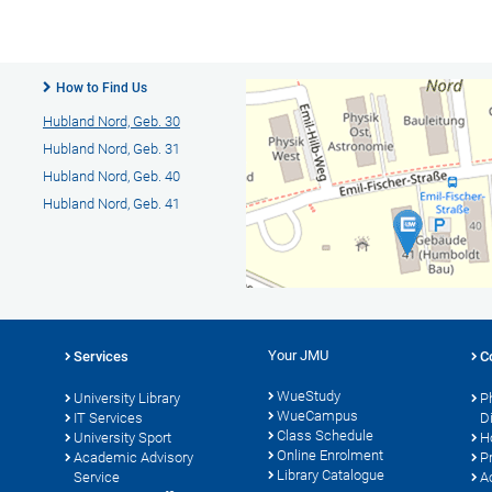
How to Find Us
Hubland Nord, Geb. 30
Hubland Nord, Geb. 31
Hubland Nord, Geb. 40
Hubland Nord, Geb. 41
Your JMU
Services
C
WueStudy
University Library
P
WueCampus
s
IT Services
D
Class Schedule
University Sport
H
Online Enrolment
Academic Advisory
P
Library Catalogue
Service
A