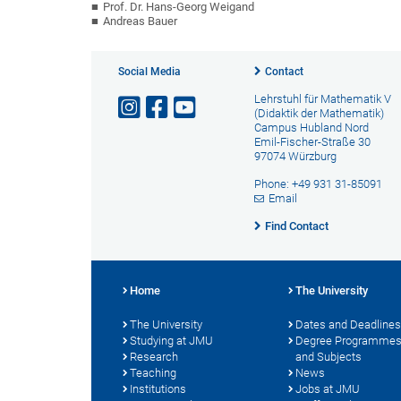
Prof. Dr. Hans-Georg Weigand
Andreas Bauer
Social Media
Contact
Lehrstuhl für Mathematik V
(Didaktik der Mathematik)
Campus Hubland Nord
Emil-Fischer-Straße 30
97074 Würzburg
Phone: +49 931 31-85091
Email
Find Contact
Home
The University
The University
Dates and Deadlines
Studying at JMU
Degree Programme
Research
and Subjects
Teaching
News
Institutions
Jobs at JMU