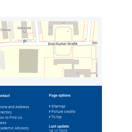
Page options
ontact
Sitemap
hone and Address
Picture credits
irectory
To top
ow to Find Us
ress
Last update:
cademic Advisory
18.12.2023