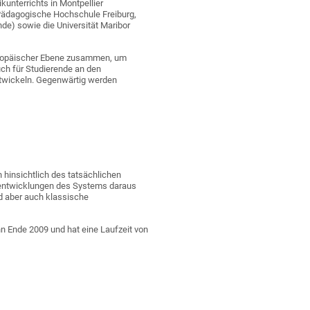
kunterrichts in Montpellier
ie Pädagogische Hochschule Freiburg,
lande) sowie die Universität Maribor
europäischer Ebene zusammen, um
uch für Studierende an den
ntwickeln. Gegenwärtig werden
hinsichtlich des tatsächlichen
erentwicklungen des Systems daraus
rd aber auch klassische
nn Ende 2009 und hat eine Laufzeit von