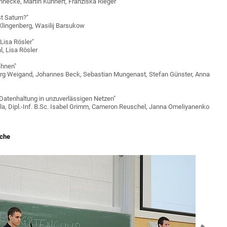
ennecke, Martin Kühnert, Franziska Rieger
t Saturn?"
n Klingenberg, Wasilij Barsukow
Lisa Rösler"
l, Lisa Rösler
ahnen"
org Weigand, Johannes Beck, Sebastian Mungenast, Stefan Günster, Anna
Datenhaltung in unzuverlässigen Netzen"
olla, Dipl.-Inf. B.Sc. Isabel Grimm, Cameron Reuschel, Janna Omeliyanenko
oche