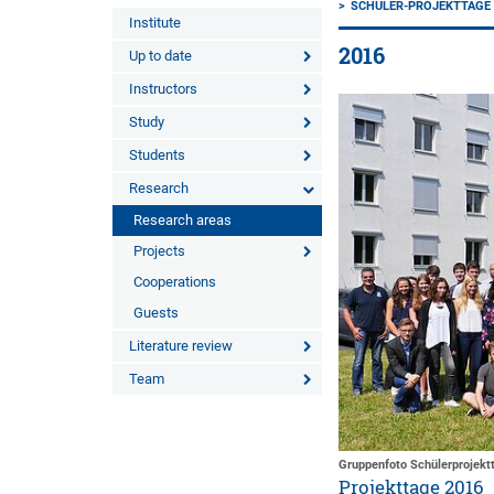
SCHÜLER-PROJEKTTAGE
Institute
2016
Up to date
Instructors
Study
Students
Research
Research areas
Projects
Cooperations
Guests
Literature review
Team
Gruppenfoto Schülerprojekt
Projekttage 2016