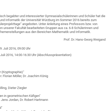
sch begabter und interessierter Gymnasialschülerinnen und Schüler hat die
 und Informatik der Universität Würzburg im Sommer 2016 bereits zum
ülerprojekttage“ angeboten. Unter Anleitung eines Professors bzw. von
n unserer Fakultät bearbeiteten Gruppen aus ca. 6-8 Schülerinnen und
 Themenstellungen aus den Bereichen Mathematik und Informatik.
Prof. Dr. Hans-Georg Weigand
9. Juli 2016, 09:00 Uhr
. Juli 2016, 14:00-16:30 Uhr (Abschlusspräsentation)
 (Kryptographie)"
. Florian Möller, Dr. Joachim König
lling, Dieter Ziegler
n in geometrischen Käfigen"
r. Jens Jordan, Dr. Robert Hartmann
l"