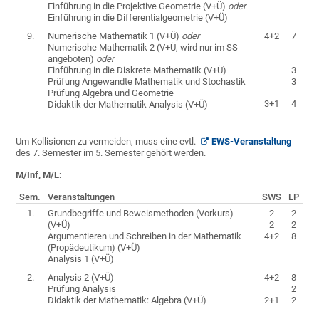
Einführung in die Projektive Geometrie (V+Ü)
oder
Einführung in die Differentialgeometrie (V+Ü)
9.
Numerische Mathematik 1 (V+Ü)
oder
4+2
7
Numerische Mathematik 2 (V+Ü, wird nur im SS
angeboten)
oder
Einführung in die Diskrete Mathematik (V+Ü)
3
Prüfung Angewandte Mathematik und Stochastik
3
Prüfung Algebra und Geometrie
3+1
4
Didaktik der Mathematik Analysis (V+Ü)
Um Kollisionen zu vermeiden, muss eine evtl.
EWS-Veranstaltung
des 7. Semester im 5. Semester gehört werden.
M/Inf, M/L:
Sem.
Veranstaltungen
SWS
LP
1.
Grundbegriffe und Beweismethoden (Vorkurs)
2
2
(V+Ü)
2
2
Argumentieren und Schreiben in der Mathematik
4+2
8
(Propädeutikum) (V+Ü)
Analysis 1 (V+Ü)
2.
Analysis 2 (V+Ü)
4+2
8
Prüfung Analysis
2
Didaktik der Mathematik: Algebra (V+Ü)
2+1
2