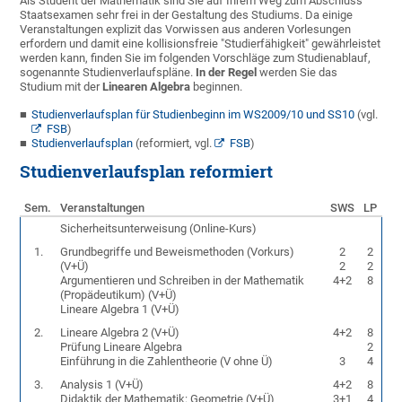
Als Student der Mathematik sind Sie auf Ihrem Weg zum Abschluss
Staatsexamen sehr frei in der Gestaltung des Studiums. Da einige
Veranstaltungen explizit das Vorwissen aus anderen Vorlesungen
erfordern und damit eine kollisionsfreie "Studierfähigkeit" gewährleistet
werden kann, finden Sie im folgenden Vorschläge zum Studienablauf,
sogenannte Studienverlaufspläne.
In der Regel
werden Sie das
Studium mit der
Linearen Algebra
beginnen.
Studienverlaufsplan für Studienbeginn im WS2009/10 und SS10
(vgl.
FSB
)
Studienverlaufsplan
(reformiert, vgl.
FSB
)
Studienverlaufsplan reformiert
Sem.
Veranstaltungen
SWS
LP
Sicherheitsunterweisung (Online-Kurs)
1.
Grundbegriffe und Beweismethoden (Vorkurs)
2
2
(V+Ü)
2
2
Argumentieren und Schreiben in der Mathematik
4+2
8
(Propädeutikum) (V+Ü)
Lineare Algebra 1 (V+Ü)
2.
Lineare Algebra 2 (V+Ü)
4+2
8
Prüfung Lineare Algebra
2
Einführung in die Zahlentheorie (V ohne Ü)
3
4
3.
Analysis 1 (V+Ü)
4+2
8
Didaktik der Mathematik: Geometrie (V+Ü)
3+1
4