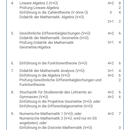
4.
Lineare Algebra 2 (V+Ü)
4+2
8
Prüfung Lineare Algebra
2
Einführung in die Zahlentheorie (V ohne Ü)
3
4
Didaktik der Mathematik: Algebra (V+Ü)
2+1
2
5.
Gewöhnliche Differentialgleichungen (V+Ü)
4+2
6
Didaktik der Mathematik: Geometrie (V+Ü)
3+1
4
Prüfung Didaktik der Mathematik
Geometrie/Algebra
6.
Einführung in die Funktionentheorie (V+Ü)
4+2
6
7.
Didaktik der Mathematik Analysis (V+Ü)
3+1
4
Einführung in die Algebra (V+Ü)
4+2
6
Prüfung Gewöhnliche Differentialgleichungen und
2
Funktiontheorie
8.
Stochastik für Studierende des Lehramts an
4+2
6
Gymnasien (V+Ü)
4+2
6
Einführung in die Projektive Geometrie (V+Ü)
oder
Einführung in die Differentialgeometrie (V+Ü)
9.
Numerische Mathematik 1 (V+Ü)
oder
4+2
7
Numerische Mathematik 2 (V+Ü, wird nur im SS
angeboten)
oder
Einführung in die Diskrete Mathematik (V+Ü)
3