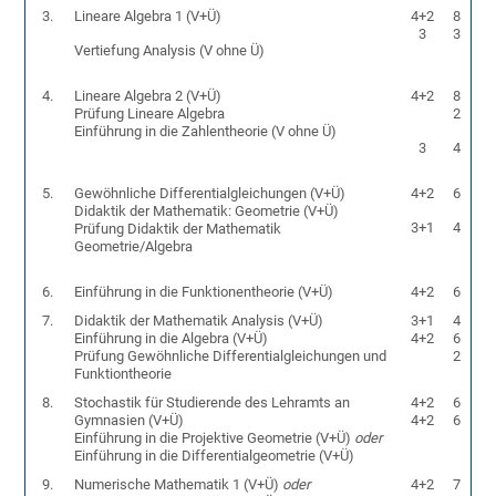
3.
Lineare Algebra 1 (V+Ü)
4+2
8
3
3
Vertiefung Analysis (V ohne Ü)
4.
Lineare Algebra 2 (V+Ü)
4+2
8
Prüfung Lineare Algebra
2
Einführung in die Zahlentheorie (V ohne Ü)
3
4
5.
Gewöhnliche Differentialgleichungen (V+Ü)
4+2
6
Didaktik der Mathematik: Geometrie (V+Ü)
3+1
4
Prüfung Didaktik der Mathematik
Geometrie/Algebra
6.
Einführung in die Funktionentheorie (V+Ü)
4+2
6
7.
Didaktik der Mathematik Analysis (V+Ü)
3+1
4
Einführung in die Algebra (V+Ü)
4+2
6
Prüfung Gewöhnliche Differentialgleichungen und
2
Funktiontheorie
8.
Stochastik für Studierende des Lehramts an
4+2
6
Gymnasien (V+Ü)
4+2
6
Einführung in die Projektive Geometrie (V+Ü)
oder
Einführung in die Differentialgeometrie (V+Ü)
9.
Numerische Mathematik 1 (V+Ü)
oder
4+2
7