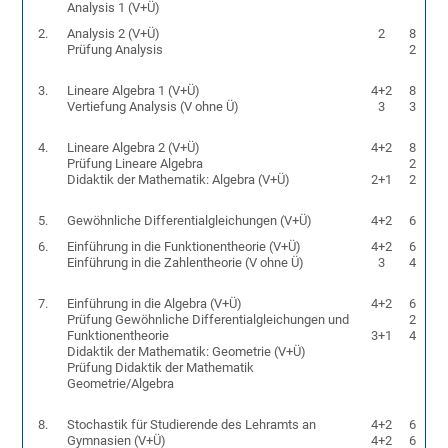
Analysis 1 (V+Ü)
2.
Analysis 2 (V+Ü)
2
8
Prüfung Analysis
2
3.
Lineare Algebra 1 (V+Ü)
4+2
8
Vertiefung Analysis (V ohne Ü)
3
3
4.
Lineare Algebra 2 (V+Ü)
4+2
8
Prüfung Lineare Algebra
2
Didaktik der Mathematik: Algebra (V+Ü)
2+1
2
5.
Gewöhnliche Differentialgleichungen (V+Ü)
4+2
6
6.
Einführung in die Funktionentheorie (V+Ü)
4+2
6
Einführung in die Zahlentheorie (V ohne Ü)
3
4
7.
Einführung in die Algebra (V+Ü)
4+2
6
Prüfung Gewöhnliche Differentialgleichungen und
2
Funktionentheorie
3+1
4
Didaktik der Mathematik: Geometrie (V+Ü)
Prüfung Didaktik der Mathematik
Geometrie/Algebra
8.
Stochastik für Studierende des Lehramts an
4+2
6
Gymnasien (V+Ü)
4+2
6