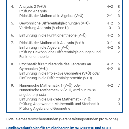
4.
Analysis 2 (V+Ü)
4+2
8
Prüfung Analysis
2
Didaktik der Mathematik: Algebra (V+Ü)
2+1
3
5.
Gewöhnliche Differentialgleichungen (V+Ü)
4+2
6
Vertiefung Analysis (V ohne Ü)
3
3
6.
Einführung in die Funktionentheorie (V+Ü)
4+2
6
7.
Didaktik der Mathematik Analysis (V+Ü)
3+1
4
Einführung in die Algebra (V+Ü)
4+2
6
Prüfung Gewöhnliche Differentialgleichungen und
2
Funktionentheorie
8.
Stochastik für Studierende des Lehramts an
4+2
6
Gymnasien (V+Ü)
4+2
6
Einführung in die Projektive Geometrie (V+Ü)
oder
Einführung in die Differentialgeometrie (V+Ü)
9.
Numerische Mathematik 1 (V+Ü)
oder
4+2
7
Numerische Mathematik 2 (V+Ü, wird nur im SS
angeboten)
oder
Einführung in die Diskrete Mathematik (V+Ü)
3
Prüfung Angewandte Mathematik und Stochastik
3
Prüfung Algebra und Geometrie
SWS: Semesterwochenstunden (Veranstaltungsstunden pro Woche)
Studienverlaufsplan für Studienbeginn im WS2009/10 und SS10