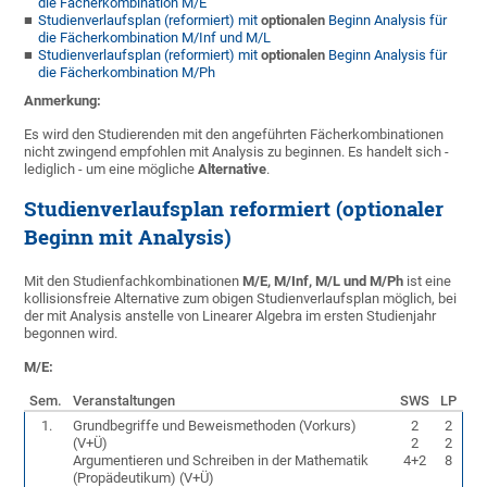
die Fächerkombination M/E
Studienverlaufsplan (reformiert) mit
optionalen
Beginn Analysis für
die Fächerkombination M/Inf und M/L
Studienverlaufsplan (reformiert) mit
optionalen
Beginn Analysis für
die Fächerkombination M/Ph
Anmerkung:
Es wird den Studierenden mit den angeführten Fächerkombinationen
nicht zwingend empfohlen mit Analysis zu beginnen. Es handelt sich -
lediglich - um eine mögliche
Alternative
.
Studienverlaufsplan reformiert (optionaler
Beginn mit Analysis)
Mit den Studienfachkombinationen
M/E, M/Inf, M/L und M/Ph
ist eine
kollisionsfreie Alternative zum obigen Studienverlaufsplan möglich, bei
der mit Analysis anstelle von Linearer Algebra im ersten Studienjahr
begonnen wird.
M/E:
Sem.
Veranstaltungen
SWS
LP
1.
Grundbegriffe und Beweismethoden (Vorkurs)
2
2
(V+Ü)
2
2
Argumentieren und Schreiben in der Mathematik
4+2
8
(Propädeutikum) (V+Ü)