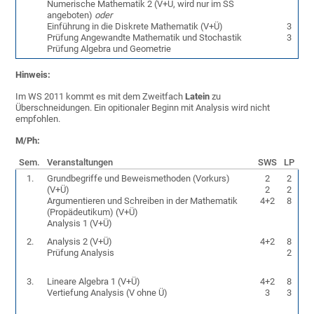
Numerische Mathematik 2 (V+Ü, wird nur im SS
angeboten)
oder
Einführung in die Diskrete Mathematik (V+Ü)
3
Prüfung Angewandte Mathematik und Stochastik
3
Prüfung Algebra und Geometrie
Hinweis:
Im WS 2011 kommt es mit dem Zweitfach
Latein
zu
Überschneidungen. Ein opitionaler Beginn mit Analysis wird nicht
empfohlen.
M/Ph:
Sem.
Veranstaltungen
SWS
LP
1.
Grundbegriffe und Beweismethoden (Vorkurs)
2
2
(V+Ü)
2
2
Argumentieren und Schreiben in der Mathematik
4+2
8
(Propädeutikum) (V+Ü)
Analysis 1 (V+Ü)
2.
Analysis 2 (V+Ü)
4+2
8
Prüfung Analysis
2
3.
Lineare Algebra 1 (V+Ü)
4+2
8
Vertiefung Analysis (V ohne Ü)
3
3