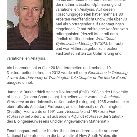
der mathematischen Optimierung und
variationellen Analysis. Auf diesen
Forschungsgebieten hat er mehr als 80
Arbeiten veröffentlicht und wurde über 70
Mal als Vortragender auf Fachtagungen
eingeladen. Er hat zahlreiche Konferenzen
mitorganisiert (derzeit ist er mit dem
jährlich stattfindenden
West Coast
Optimization Meeting (WCOM)
betraut)
und war Mitherausgeber zahlreicher
Fachzeitschriften zur Optimierung und
variationellen Analysis.
Als Lehrender hat er über 20 Masterarbeiten und mehr als 10
Doktorarbeiten betreut. In 2013 wurde mit dem
Excellence in Teaching
Award
des
University of Washington Tolo Chapter of the Mortar Board
ausgezeichnet.
James V. Burke erhielt seinen Doktorgrad (PhD) 1983 an der University
of Illinois (Urbana-Champaign). Im selben Jahr wurde er
Assistant
Professor
an der University of Kentucky (Lexington). 1985 wechselte er,
ebenfalls als Assistant Professor, an die University of Washington
(Seattle). Hier wurde er 1991 zum
Associate
und 1997 zum
Full
Professor
befördert. Er ist außerdem
Adjunct Professor
der Statistik,
des Bioingenieurwesens und der Angewandten Mathematik.
Foschungsaufenthalte führten ihn unter anderem an die Argonne
National Laboratories, an die University of New South Wales, die