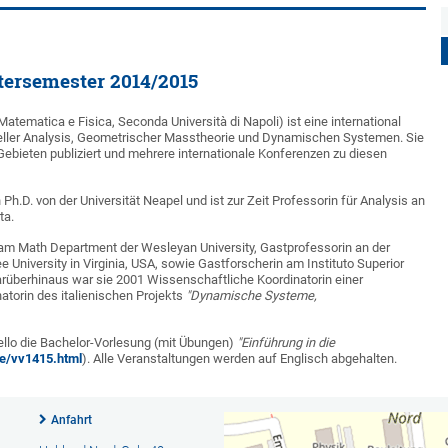
tersemester 2014/2015
Matematica e Fisica, Seconda Università di Napoli) ist eine international
eller Analysis, Geometrischer Masstheorie und Dynamischen Systemen. Sie
Gebieten publiziert und mehrere internationale Konferenzen zu diesen
 Ph.D. von der Universität Neapel und ist zur Zeit Professorin für Analysis an
ta.
am Math Department der Wesleyan University, Gastprofessorin an der
 University in Virginia, USA, sowie Gastforscherin am Instituto Superior
arüberhinaus war sie 2001 Wissenschaftliche Koordinatorin einer
atorin des italienischen Projekts
"Dynamische Systeme,
llo die Bachelor-Vorlesung (mit Übungen)
"Einführung in die
e/vv1415.html
). Alle Veranstaltungen werden auf Englisch abgehalten.
Anfahrt