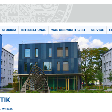
STUDIUM
INTERNATIONAL
WAS UNS WICHTIG IST
SERVICE
F
TIK
WS1415