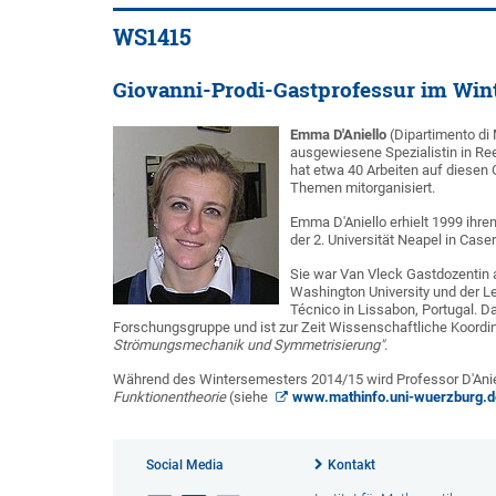
WS1415
Giovanni-Prodi-Gastprofessur im Win
Emma D'Aniello
(Dipartimento di 
ausgewiesene Spezialistin in Re
hat etwa 40 Arbeiten auf diesen 
Themen mitorganisiert.
Emma D'Aniello erhielt 1999 ihren
der 2. Universität Neapel in Caser
Sie war Van Vleck Gastdozentin 
Washington University und der Lee
Técnico in Lissabon, Portugal. D
Forschungsgruppe und ist zur Zeit Wissenschaftliche Koordin
Strömungsmechanik und Symmetrisierung"
.
Während des Wintersemesters 2014/15 wird Professor D'Anie
Funktionentheorie
(siehe
www.mathinfo.uni-wuerzburg.d
Social Media
Kontakt