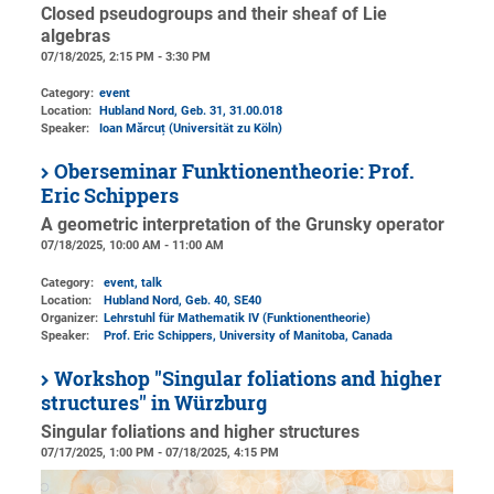
Closed pseudogroups and their sheaf of Lie
algebras
07/18/2025, 2:15 PM - 3:30 PM
Category:
event
Location:
Hubland Nord, Geb. 31
, 31.00.018
Speaker:
Ioan Mărcuț (Universität zu Köln)
Oberseminar Funktionentheorie: Prof.
Eric Schippers
A geometric interpretation of the Grunsky operator
07/18/2025, 10:00 AM - 11:00 AM
Category:
event, talk
Location:
Hubland Nord, Geb. 40
, SE40
Organizer:
Lehrstuhl für Mathematik IV (Funktionentheorie)
Speaker:
Prof. Eric Schippers, University of Manitoba, Canada
Workshop "Singular foliations and higher
structures'' in Würzburg
Singular foliations and higher structures
07/17/2025, 1:00 PM - 07/18/2025, 4:15 PM