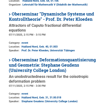
Location:
Hubland Nord, Geb. 64
, 01.106
Organizer:
Lehrstuhl für Mathematik V (Didaktik der Mathematik)
Oberseminar "Dynamische Systeme und
Kontrolltheorie" - Prof. Dr. Peter Kloeden
Attractors of Caputo fractional differential
equations
07/11/2025, 2:15 PM - 3:15 PM
Category:
event
Location:
Hubland Nord, Geb. 40
, 01.003
Speaker:
Prof. Dr. Peter Kloeden, Universität Tübingen
Oberseminar Deformationsquantisierung
und Geometrie: Stephane Geudens
(University College London)
An unobstructedness result for the coisotropic
deformation problem
07/11/2025, 2:15 PM - 3:30 PM
Category:
event
Location:
Hubland Nord, Geb. 31
, 31.00.018
Speaker:
Stephane Geudens (University College London)