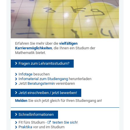
Erfahren Sie mehr über die
vielfältigen
Karrieremöglichkeiten
, die Ihnen ein Studium der
Mathematik bietet.
Fragen zum Lehramtsstudium?
Infotage
besuchen
Infomaterial zum Studiengang
herunterladen
Jetzt
Beratungstermin
vereinbaren
Jetzt einschreiben / jetzt bewerben!
Melden
Sie sich jetzt gleich für Ihren Studiengang an!
Schnellinformationen
Fit fürs Studium -
testen Sie sich
!
Praktika
vor und im Studium