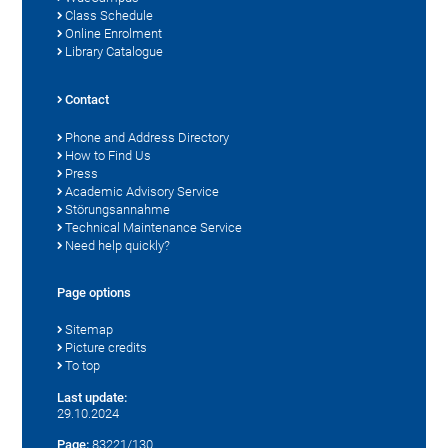
Class Schedule
Online Enrolment
Library Catalogue
Contact
Phone and Address Directory
How to Find Us
Press
Academic Advisory Service
Störungsannahme
Technical Maintenance Service
Need help quickly?
Page options
Sitemap
Picture credits
To top
Last update:
29.10.2024
Page:
83221/130