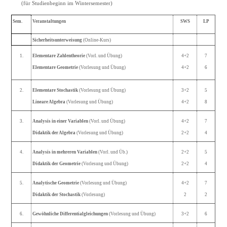
(für Studienbeginn im Wintersemester)
Sem.
Veranstaltungen
SWS
LP
Sicherheitsunterweisung
(Online-Kurs)
1.
Elementare Zahlentheorie
(Vorl. und Übung)
4+2
7
Elementare Geometrie
(Vorlesung und Übung)
4+2
6
2.
Elementare Stochastik
(Vorlesung und Übung)
3+2
5
Lineare Algebra
(Vorlesung und Übung)
4+2
8
3.
Analysis in einer Variablen
(Vorl. und Übung)
4+2
7
Didaktik der Algebra
(Vorlesung und Übung)
2+2
4
4.
Analysis in mehreren Variablen
(Vorl. und Üb.)
2+2
5
Didaktik der Geometrie
(Vorlesung und Übung)
2+2
4
5.
Analytische Geometrie
(Vorlesung und Übung)
4+2
7
Didaktik der Stochastik
(Vorlesung)
2
2
6.
Gewöhnliche Differentialgleichungen
(Vorlesung und Übung)
3+2
6