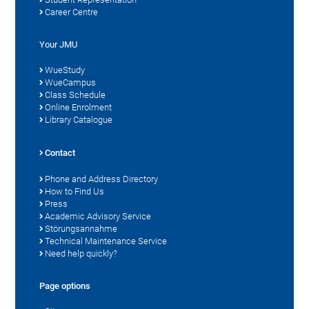
Career Centre
Your JMU
WueStudy
WueCampus
Class Schedule
Online Enrolment
Library Catalogue
Contact
Phone and Address Directory
How to Find Us
Press
Academic Advisory Service
Störungsannahme
Technical Maintenance Service
Need help quickly?
Page options