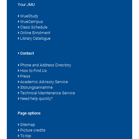
Your JMU
WueStudy
WueCampus
Class Schedule
Online Enrolment
Library Catalogue
Contact
Phone and Address Directory
How to Find Us
Press
Academic Advisory Service
Störungsannahme
Technical Maintenance Service
Need help quickly?
Page options
Sitemap
Picture credits
To top