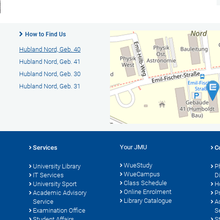
How to Find Us
Hubland Nord, Geb. 40
Hubland Nord, Geb. 41
Hubland Nord, Geb. 30
Hubland Nord, Geb. 31
Your JMU
Services
C
WueStudy
University Library
P
WueCampus
s
IT Services
D
Class Schedule
University Sport
H
Online Enrolment
Academic Advisory
P
Library Catalogue
Service
A
Examination Office
S
Student Affairs
S