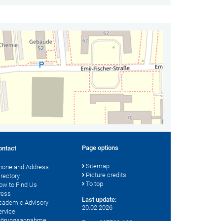
Page options
ontact
Sitemap
hone and Address
Picture credits
irectory
To top
ow to Find Us
ress
Last update:
cademic Advisory
20.02.2026
ervice
törungsannahme