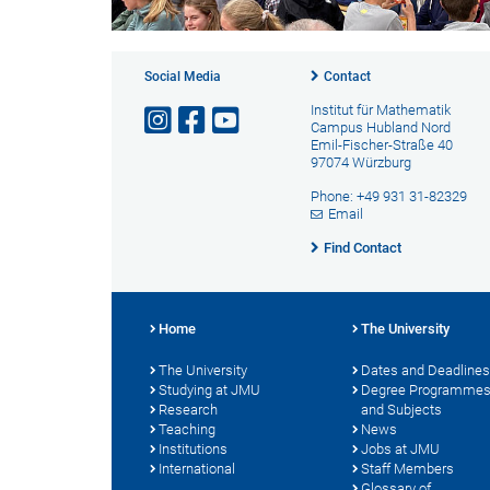
Social Media
Contact
Institut für Mathematik
Campus Hubland Nord
Emil-Fischer-Straße 40
97074 Würzburg
Phone: +49 931 31-82329
Email
Find Contact
Home
The University
The University
Dates and Deadlines
Studying at JMU
Degree Programme
Research
and Subjects
Teaching
News
Institutions
Jobs at JMU
International
Staff Members
Glossary of