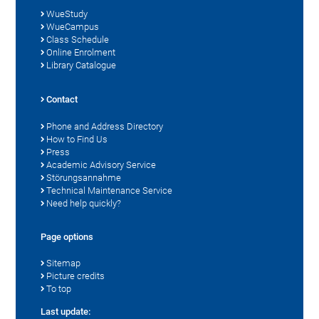
WueStudy
WueCampus
Class Schedule
Online Enrolment
Library Catalogue
Contact
Phone and Address Directory
How to Find Us
Press
Academic Advisory Service
Störungsannahme
Technical Maintenance Service
Need help quickly?
Page options
Sitemap
Picture credits
To top
Last update: